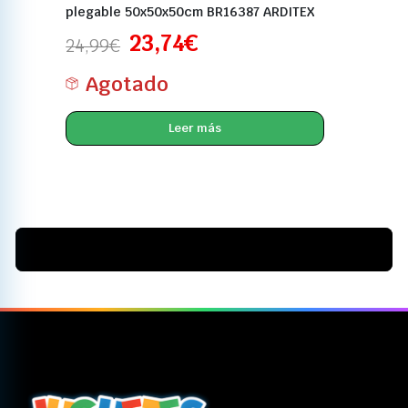
plegable 50x50x50cm BR16387 ARDITEX
23,74
€
24,99
€
Agotado
Leer más