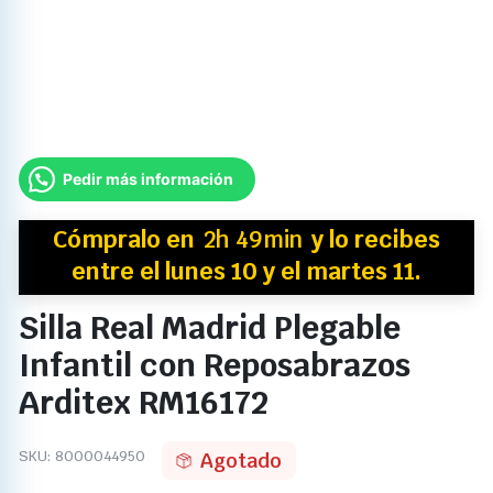
Pedir más información
Cómpralo en
2h 49min
y
lo recibes
entre el lunes 10 y el martes 11.
Silla Real Madrid Plegable
Infantil con Reposabrazos
Arditex RM16172
SKU:
8000044950
Agotado