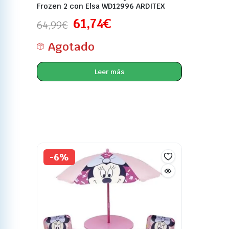
Frozen 2 con Elsa WD12996 ARDITEX
61,74
€
64,99
€
Agotado
Leer más
-6%