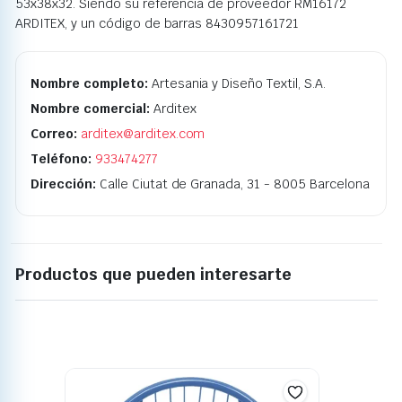
53x38x32. Siendo su referencia de proveedor RM16172
ARDITEX, y un código de barras 8430957161721
Nombre completo:
Artesania y Diseño Textil, S.A.
Nombre comercial:
Arditex
Correo:
arditex@arditex.com
Teléfono:
933474277
Dirección:
Calle Ciutat de Granada, 31 - 8005 Barcelona
Productos que pueden interesarte