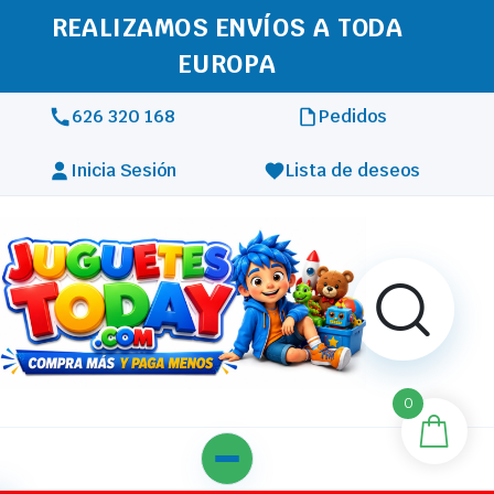
REALIZAMOS ENVÍOS A TODA
EUROPA
626 320 168
Pedidos
Inicia Sesión
Lista de deseos
0