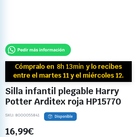
Pedir más información
Cómpralo en
8h 13min
y
lo recibes
entre el martes 11 y el miércoles 12.
Silla infantil plegable Harry
Potter Arditex roja HP15770
SKU:
8000055841
Disponible
16,99
€