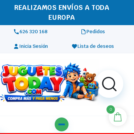
REALIZAMOS ENVÍOS A TODA
EUROPA
626 320 168
Pedidos
Inicia Sesión
Lista de deseos
0