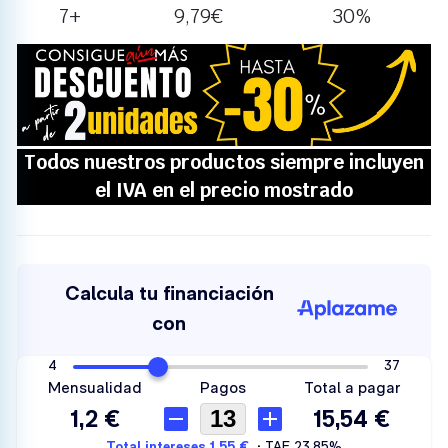
7+
9,79
€
30%