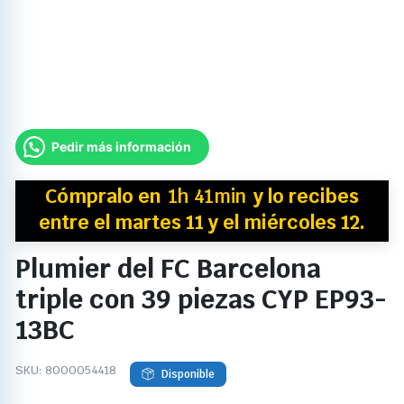
Pedir más información
Cómpralo en
1h 41min
y
lo recibes
entre el martes 11 y el miércoles 12.
Plumier del FC Barcelona
triple con 39 piezas CYP EP93-
13BC
SKU:
8000054418
Disponible