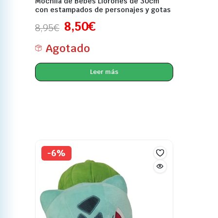
Mochila de Bebés Llorones de 30cm
con estampados de personajes y gotas
8,50
€
8,95
€
Agotado
Leer más
-6%