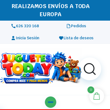
REALIZAMOS ENVÍOS A TODA
EUROPA
626 320 168
Pedidos
Inicia Sesión
Lista de deseos
0