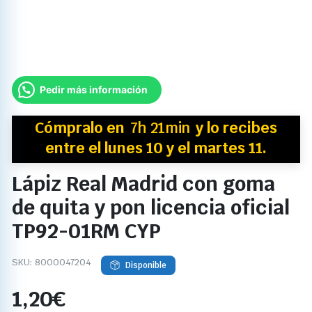
Pedir más información
Cómpralo en
7h 21min
y
lo recibes
entre el lunes 10 y el martes 11.
Lápiz Real Madrid con goma
de quita y pon licencia oficial
TP92-01RM CYP
SKU:
8000047204
Disponible
1,20
€