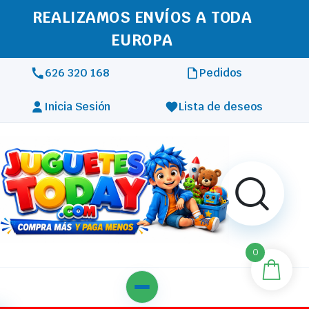
REALIZAMOS ENVÍOS A TODA
EUROPA
626 320 168
Pedidos
Inicia Sesión
Lista de deseos
0