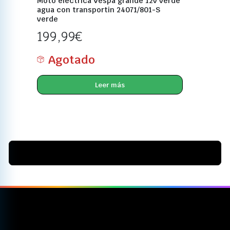
Moto eléctrica Vespa grande 12v verde
agua con transportin 24071/801-S
verde
199,99
€
Agotado
Leer más