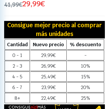
29,99
€
41,99
€
Consigue mejor precio al comprar
más unidades
Cantidad
Nuevo precio
% descuento
0 - 1
29,99
€
-
2 - 3
26,99
€
10%
4 - 5
25,49
€
15%
6 - 7
23,99
€
20%
8+
22,49
€
25%