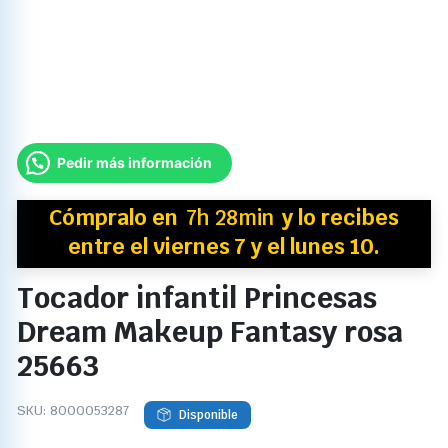
Pedir más información
Cómpralo en
7h 28min
y
lo recibes
entre el viernes 7 y el lunes 10.
Tocador infantil Princesas
Dream Makeup Fantasy rosa
25663
SKU:
8000053287
Disponible