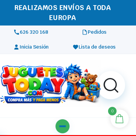
REALIZAMOS ENVÍOS A TODA
EUROPA
626 320 168
Pedidos
Inicia Sesión
Lista de deseos
0