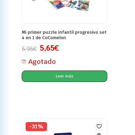
Mi primer puzzle infantil progresivo set
4 en 1 de CoComelon
5,65
€
5,95
€
Agotado
Leer más
-31%