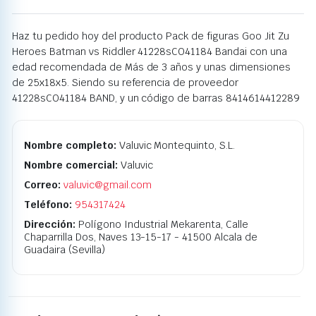
Haz tu pedido hoy del producto Pack de figuras Goo Jit Zu
Heroes Batman vs Riddler 41228sCO41184 Bandai con una
edad recomendada de Más de 3 años y unas dimensiones
de 25x18x5. Siendo su referencia de proveedor
41228sCO41184 BAND, y un código de barras 8414614412289
Nombre completo:
Valuvic Montequinto, S.L.
Nombre comercial:
Valuvic
Correo:
valuvic@gmail.com
Teléfono:
954317424
Dirección:
Polígono Industrial Mekarenta, Calle
Chaparrilla Dos, Naves 13-15-17 - 41500 Alcala de
Guadaira (Sevilla)