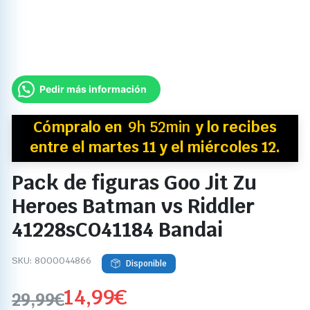
Pedir más información
Cómpralo en
9h 52min
y
lo recibes
entre el martes 11 y el miércoles 12.
Pack de figuras Goo Jit Zu
Heroes Batman vs Riddler
41228sCO41184 Bandai
SKU:
8000044866
Disponible
14,99
€
29,99
€