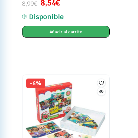
8,54
€
8,99
€
Disponible
Añadir al carrito
-6%