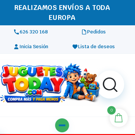
REALIZAMOS ENVÍOS A TODA
EUROPA
626 320 168
Pedidos
Inicia Sesión
Lista de deseos
0