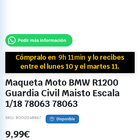
Pedir más información
Cómpralo en
9h 11min
y
lo recibes
entre el lunes 10 y el martes 11.
Maqueta Moto BMW R1200
Guardia Civil Maisto Escala
1/18 78063 78063
SKU:
8000048867
Disponible
9,99
€