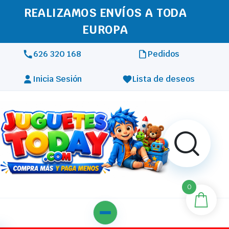
REALIZAMOS ENVÍOS A TODA
EUROPA
626 320 168
Pedidos
Inicia Sesión
Lista de deseos
0