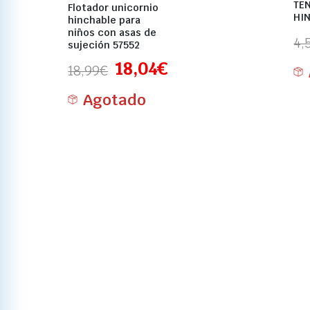
TEN
Flotador unicornio
HIN
hinchable para
niños con asas de
4,
sujeción 57552
18,04
€
18,99
€
Agotado