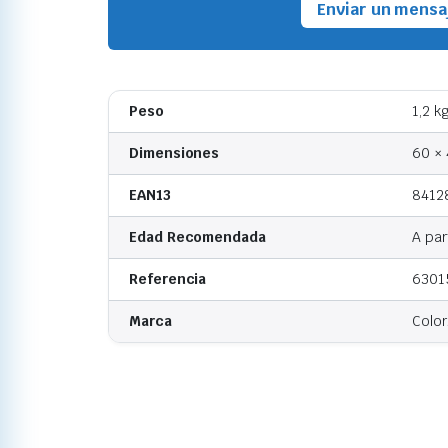
Enviar un mensa
Peso
1,2 k
Dimensiones
60 × 
EAN13
8412
Edad Recomendada
A par
Referencia
6301
Marca
Colo