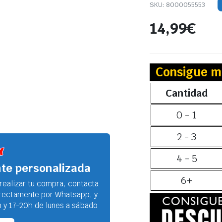
SKU:
8000055553
14,99
€
Consigue m
Cantidad
0 - 1
2 - 3
4 - 5
nte personalizada
6+
 realizar tu compra, contacta
irectamente por Whatsapp, y
 y 17-20h de lunes a sábado