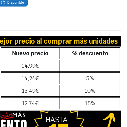
Disponible
ejor precio al comprar más unidades
Nuevo precio
% descuento
14,99
€
-
14,24
€
5%
13,49
€
10%
12,74
€
15%