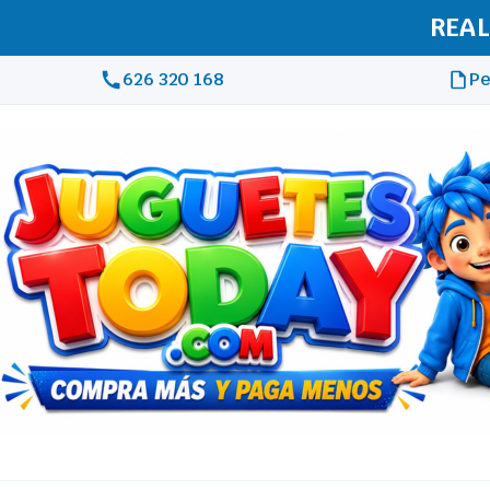
REAL
626 320 168
Pe