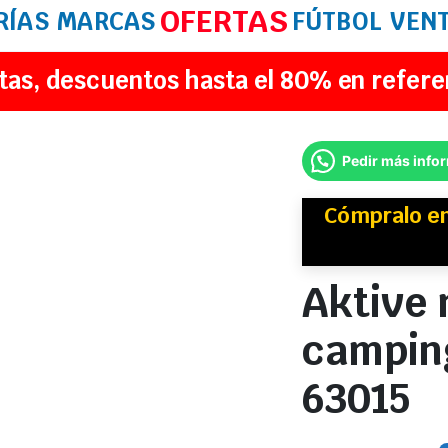
OFERTAS
RÍAS
MARCAS
FÚTBOL
VEN
tas, descuentos hasta el 80% en refere
Pedir más info
Cómpralo e
Aktive 
camping
63015