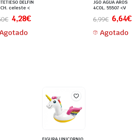
TETIESO DELFIN
JGO AGUA AROS
CH. celeste <
4COL. 55507 <V
4,28
€
6,64
€
50
€
6,99
€
Agotado
Agotado
FIGURA UNICORNIO