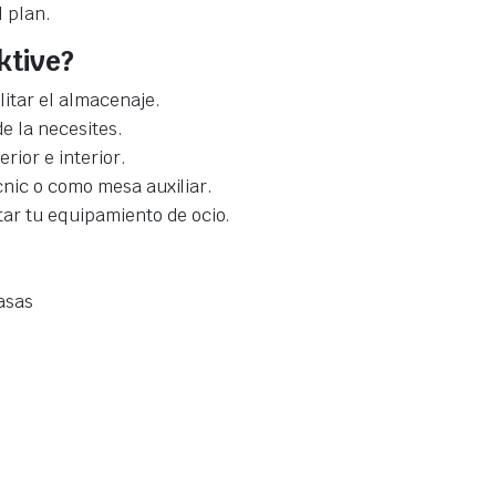
l plan.
ktive?
ilitar el almacenaje.
e la necesites.
rior e interior.
icnic o como mesa auxiliar.
tar tu equipamiento de ocio.
asas