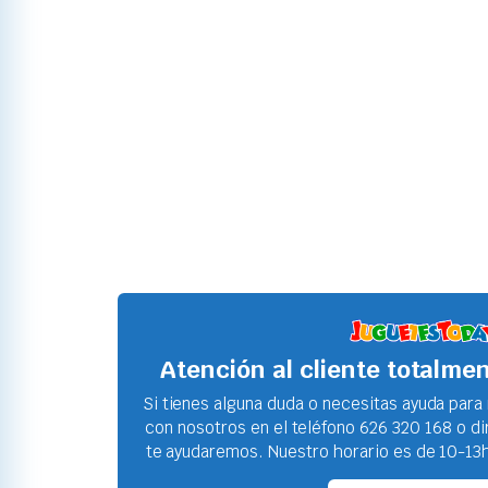
Atención al cliente totalme
Si tienes alguna duda o necesitas ayuda para
con nosotros en el teléfono 626 320 168 o d
te ayudaremos. Nuestro horario es de 10-13h