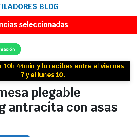
TILADORES
BLOG
ncias seleccionadas
rmación
n
10h 44min
y
lo recibes
entre el viernes
7 y el lunes 10.
mesa plegable
 antracita con asas