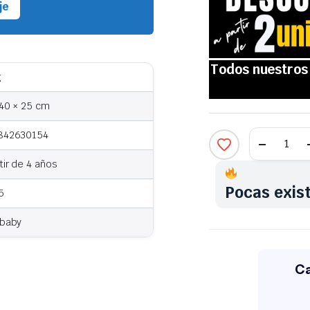
je
g
40 × 25 cm
842630154
tir de 4 años
Pocas exis
5
rbaby