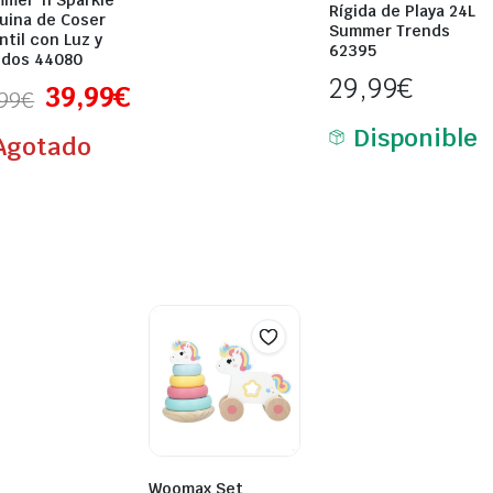
mmer ‘n Sparkle
Rígida de Playa 24L
uina de Coser
Summer Trends
ntil con Luz y
62395
idos 44080
29,99
€
39,99
€
99
€
Disponible
Agotado
Woomax Set