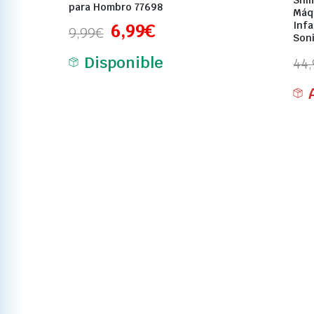
Shi
para Hombro 77698
Máq
Infa
6,99
€
9,99
€
Son
Disponible
44,