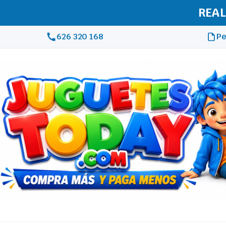
REAL
626 320 168
Pe