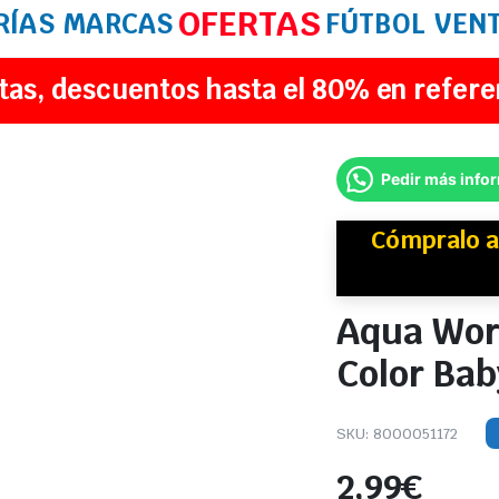
OFERTAS
RÍAS
MARCAS
FÚTBOL
VEN
tas, descuentos hasta el 80% en refere
Pedir más info
Cómpralo a
Aqua Wor
Color Bab
SKU:
8000051172
2,99
€