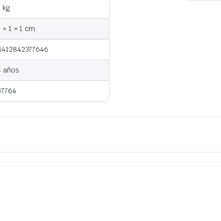
1 kg
1 × 1 × 1 cm
8412842377646
4 años
37764