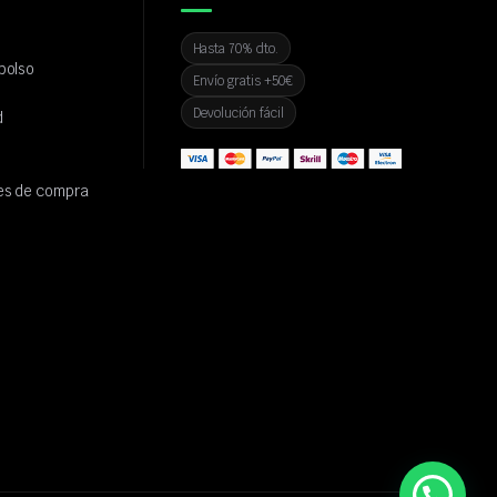
Hasta 70% dto.
bolso
Envío gratis +50€
Devolución fácil
d
es de compra
💬 ¿Necesitas ayuda?