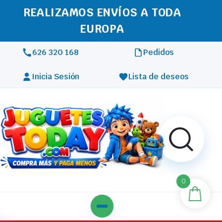
REALIZAMOS ENVÍOS A TODA
EUROPA
626 320 168
Pedidos
Inicia Sesión
Lista de deseos
0