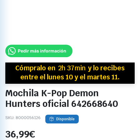
Pedir más información
Cómpralo en
2h 37min
y
lo recibes
entre el lunes 10 y el martes 11.
Mochila K-Pop Demon
Hunters oficial 642668640
SKU:
8000056126
Disponible
36,99
€