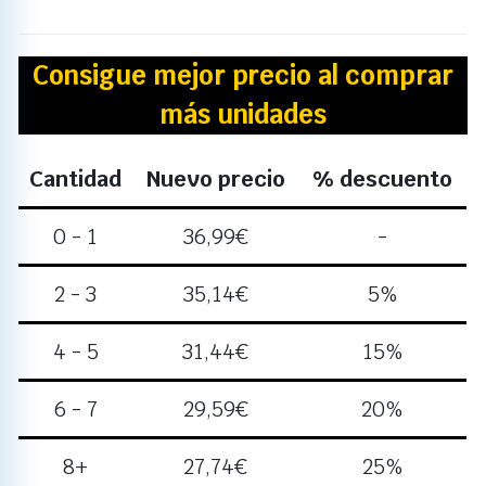
Consigue mejor precio al comprar
más unidades
Cantidad
Nuevo precio
% descuento
0 - 1
36,99
€
-
2 - 3
35,14
€
5%
4 - 5
31,44
€
15%
6 - 7
29,59
€
20%
8+
27,74
€
25%