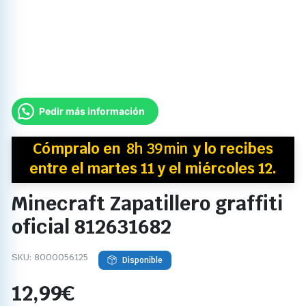
Pedir más información
Cómpralo en
8h 39min
y
lo recibes
entre el martes 11 y el miércoles 12.
Minecraft Zapatillero graffiti
oficial 812631682
SKU:
8000056125
Disponible
12,99
€