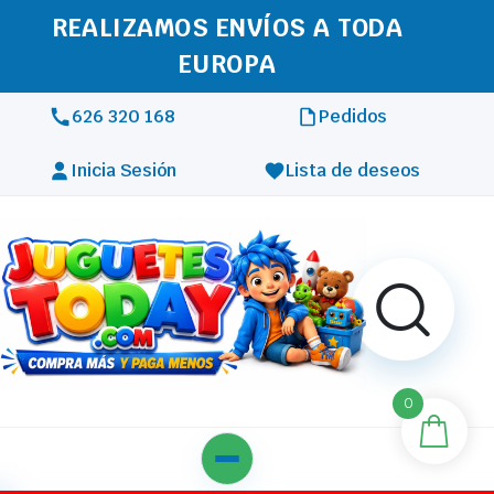
REALIZAMOS ENVÍOS A TODA
EUROPA
626 320 168
Pedidos
Inicia Sesión
Lista de deseos
0