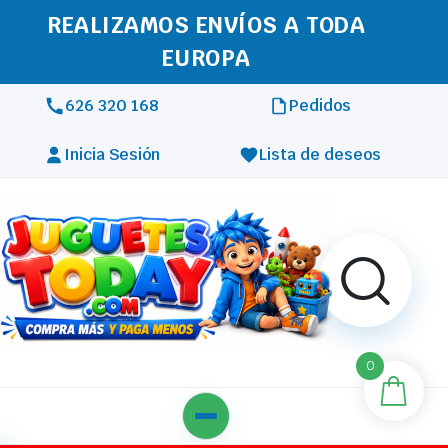
REALIZAMOS ENVÍOS A TODA
EUROPA
626 320 168
Pedidos
Inicia Sesión
Lista de deseos
0