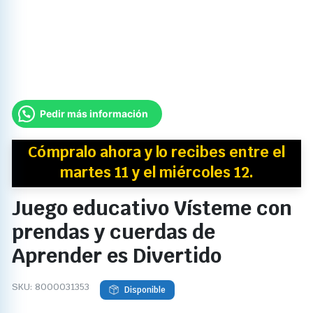
Pedir más información
Cómpralo ahora y
lo recibes
entre el
martes 11 y el miércoles 12.
Juego educativo Vísteme con
prendas y cuerdas de
Aprender es Divertido
SKU:
8000031353
Disponible