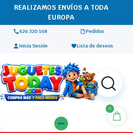
REALIZAMOS ENVÍOS A TODA
EUROPA
626 320 168
Pedidos
Inicia Sesión
Lista de deseos
0