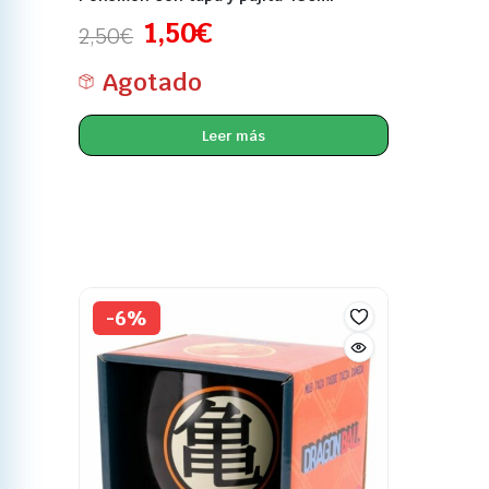
1,50
€
2,50
€
Agotado
Leer más
-6%