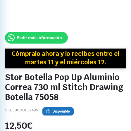
Pedir más información
Cómpralo ahora y
lo recibes
entre el
martes 11 y el miércoles 12.
Stor Botella Pop Up Aluminio
Correa 730 ml Stitch Drawing
Botella 75058
SKU:
8000052495
Disponible
12,50
€