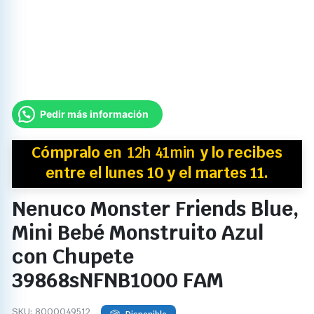
Pedir más información
Cómpralo en
12h 41min
y
lo recibes
entre el lunes 10 y el martes 11.
Nenuco Monster Friends Blue,
Mini Bebé Monstruito Azul
con Chupete
39868sNFNB1000 FAM
SKU:
8000049512