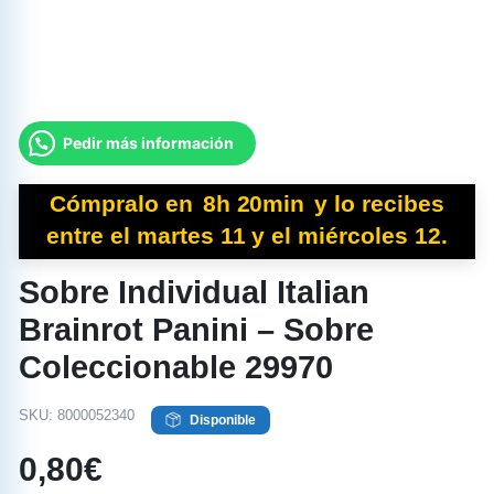
Pedir más información
Cómpralo en
8h 20min
y
lo recibes
entre el martes 11 y el miércoles 12.
Sobre Individual Italian
Brainrot Panini – Sobre
Coleccionable 29970
SKU:
8000052340
Disponible
0,80
€