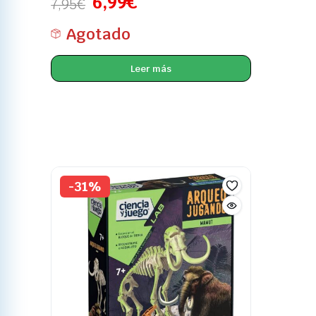
6,99
€
7,95
€
Agotado
Leer más
-31%