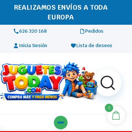
REALIZAMOS ENVÍOS A TODA
EUROPA
626 320 168
Pedidos
Inicia Sesión
Lista de deseos
0