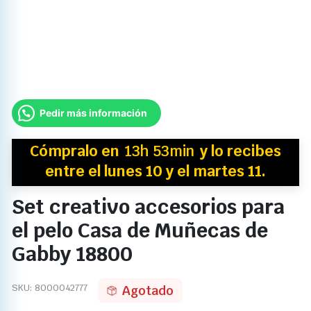
Pedir más información
Cómpralo en
13h 53min
y
lo recibes
entre el lunes 10 y el martes 11.
Set creativo accesorios para
el pelo Casa de Muñecas de
Gabby 18800
SKU:
8000042777
Agotado