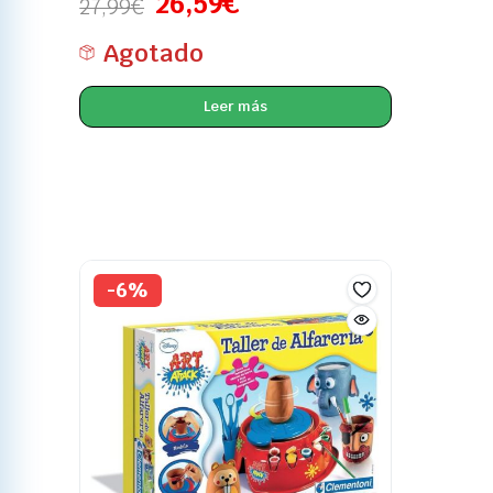
26,59
€
27,99
€
Agotado
Leer más
-6%