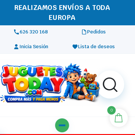
REALIZAMOS ENVÍOS A TODA
EUROPA
626 320 168
Pedidos
Inicia Sesión
Lista de deseos
0