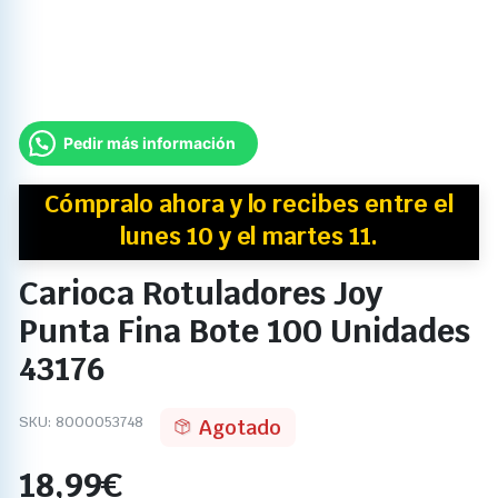
Pedir más información
Cómpralo ahora y
lo recibes
entre el
lunes 10 y el martes 11.
Carioca Rotuladores Joy
Punta Fina Bote 100 Unidades
43176
SKU:
8000053748
Agotado
18,99
€