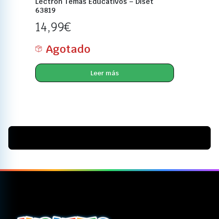
Lectron Temas Educativos – Diset
63819
14,99
€
Agotado
Leer más