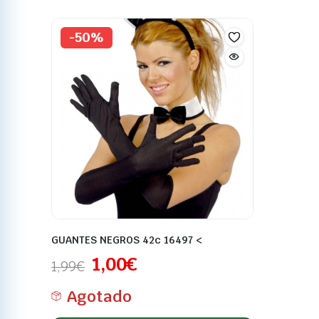
-50%
GUANTES NEGROS 42c 16497 <
1,00
€
1,99
€
Agotado