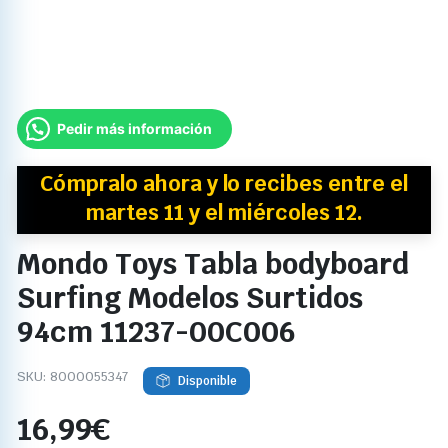
Pedir más información
Cómpralo ahora y
lo recibes
entre el
martes 11 y el miércoles 12.
Mondo Toys Tabla bodyboard
Surfing Modelos Surtidos
94cm 11237-00C006
SKU:
8000055347
Disponible
16,99
€