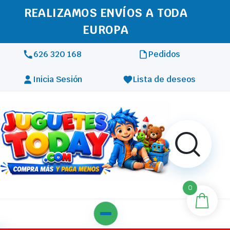
REALIZAMOS ENVÍOS A TODA
EUROPA
626 320 168
Pedidos
Inicia Sesión
Lista de deseos
0