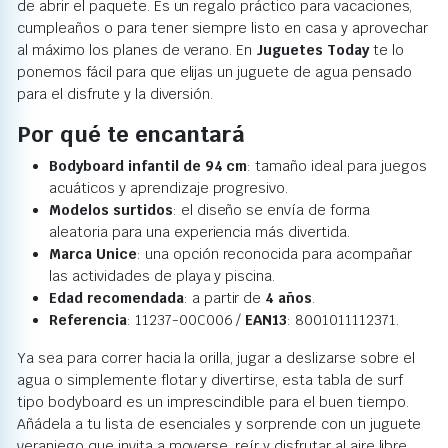
de abrir el paquete. Es un regalo práctico para vacaciones,
cumpleaños o para tener siempre listo en casa y aprovechar
al máximo los planes de verano. En
Juguetes Today
te lo
ponemos fácil para que elijas un juguete de agua pensado
para el disfrute y la diversión.
Por qué te encantará
Bodyboard infantil de 94 cm
: tamaño ideal para juegos
acuáticos y aprendizaje progresivo.
Modelos surtidos
: el diseño se envía de forma
aleatoria para una experiencia más divertida.
Marca Unice
: una opción reconocida para acompañar
las actividades de playa y piscina.
Edad recomendada
: a partir de
4 años
.
Referencia
: 11237-00C006 /
EAN13
: 8001011112371.
Ya sea para correr hacia la orilla, jugar a deslizarse sobre el
agua o simplemente flotar y divertirse, esta tabla de surf
tipo bodyboard es un imprescindible para el buen tiempo.
Añádela a tu lista de esenciales y sorprende con un juguete
veraniego que invita a moverse, reír y disfrutar al aire libre.