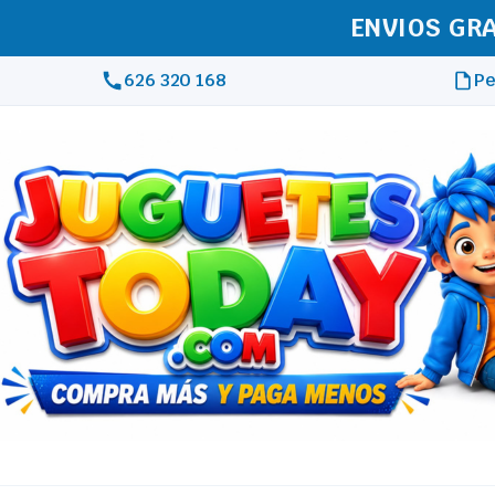
REAL
626 320 168
Pe