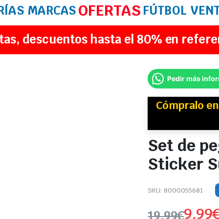
OFERTAS
RÍAS
MARCAS
FÚTBOL
VEN
tas, descuentos hasta el 80% en refere
Pedir más info
Cómpralo e
Set de pe
Sticker S
SKU:
8000055681
9,99
19,99
€