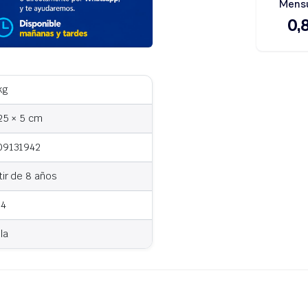
kg
25 × 5 cm
09131942
tir de 8 años
94
la