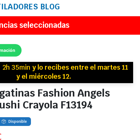
TILADORES
BLOG
ncias seleccionadas
rmación
n
2h 35min
y
lo recibes
entre el martes 11
y el miércoles 12.
gatinas Fashion Angels
ushi Crayola F13194
Disponible
€