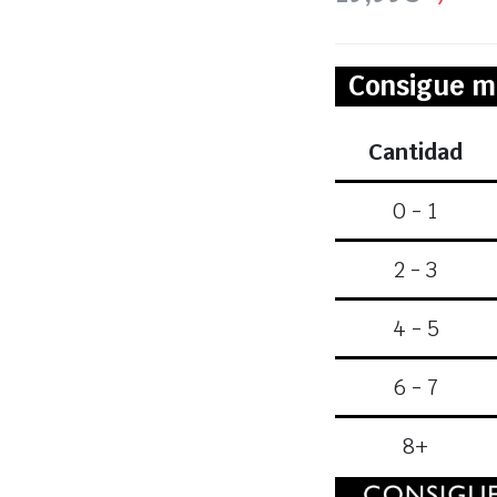
Consigue m
Cantidad
0 - 1
2 - 3
4 - 5
6 - 7
8+