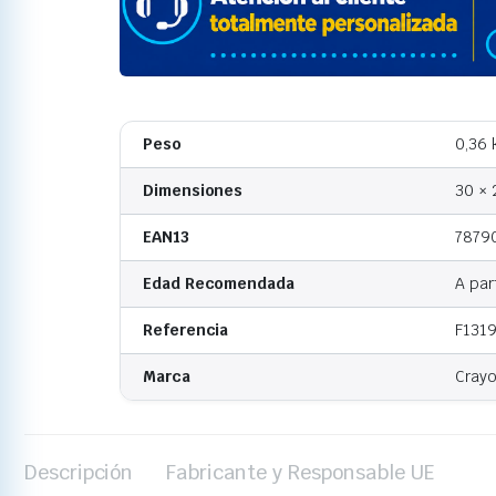
Peso
0,36 
Dimensiones
30 × 
EAN13
7879
Edad Recomendada
A par
Referencia
F131
Marca
Crayo
Descripción
Fabricante y Responsable UE