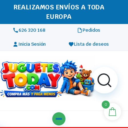
REALIZAMOS ENVÍOS A TODA
EUROPA
626 320 168
Pedidos
Inicia Sesión
Lista de deseos
0