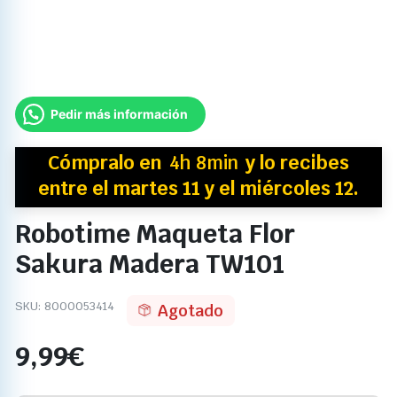
Pedir más información
Cómpralo en
4h 8min
y
lo recibes
entre el martes 11 y el miércoles 12.
Robotime Maqueta Flor
Sakura Madera TW101
SKU:
8000053414
Agotado
9,99
€