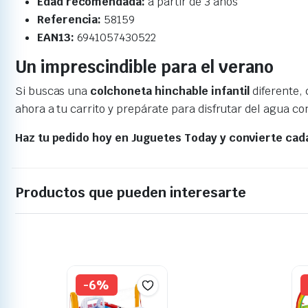
Edad recomendada:
a partir de 3 años
Referencia:
58159
EAN13:
6941057430522
Un imprescindible para el verano
Si buscas una
colchoneta hinchable infantil
diferente, 
ahora a tu carrito y prepárate para disfrutar del agua co
Haz tu pedido hoy en Juguetes Today y convierte cada
Productos que pueden interesarte
-6%