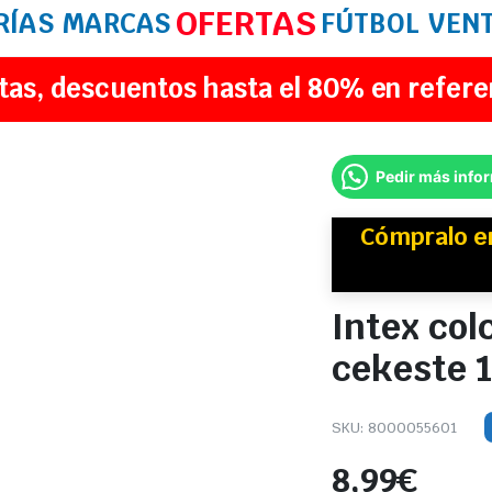
OFERTAS
RÍAS
MARCAS
FÚTBOL
VEN
tas, descuentos hasta el 80% en refere
Pedir más info
Cómpralo 
Intex col
cekeste 
SKU:
8000055601
8,99
€