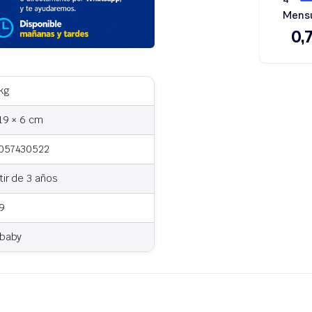
kg
19 × 6 cm
057430522
tir de 3 años
9
rbaby