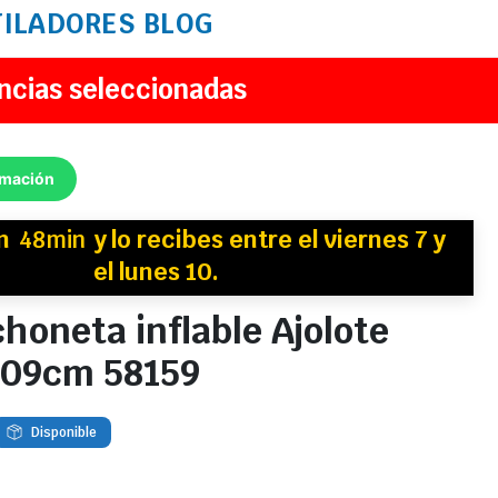
TILADORES
BLOG
ncias seleccionadas
rmación
en
48min
y
lo recibes
entre el viernes 7 y
el lunes 10.
choneta inflable Ajolote
109cm 58159
Disponible