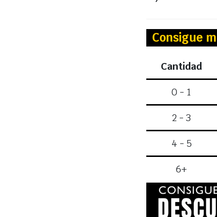
Consigue m
Cantidad
0 - 1
2 - 3
4 - 5
6+