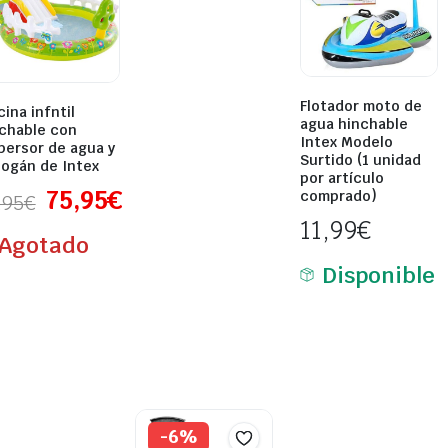
Flotador moto de
cina infntil
agua hinchable
chable con
Intex Modelo
persor de agua y
Surtido (1 unidad
ogán de Intex
por artículo
75,95
€
comprado)
,95
€
11,99
€
Agotado
Disponible
-6%