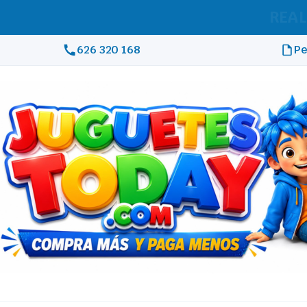
REAL
626 320 168
Pe