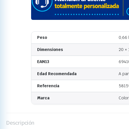
Peso
0,66 
Dimensiones
20 × 
EAN13
6941
Edad Recomendada
A par
Referencia
5815
Marca
Colo
Descripción