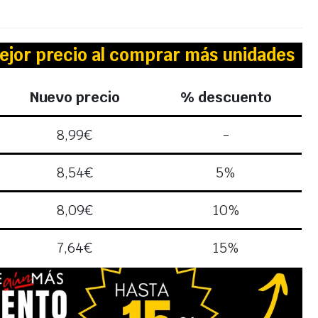
ejor precio al comprar más unidades
Nuevo precio
% descuento
8,99
€
-
8,54
€
5%
8,09
€
10%
7,64
€
15%