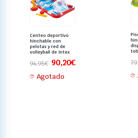
Pis
Centeo deportivo
hin
hinchable con
dis
pelotas y red de
tob
volleyball de Intex
90,20
€
79
94,95
€
Agotado