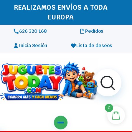
REALIZAMOS ENVÍOS A TODA
EUROPA
626 320 168
Pedidos
Inicia Sesión
Lista de deseos
0