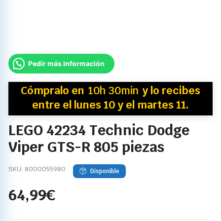
Pedir más información
Cómpralo en
10h 30min
y
lo recibes
entre el lunes 10 y el martes 11.
LEGO 42234 Technic Dodge
Viper GTS-R 805 piezas
SKU:
8000055980
Disponible
64,99
€