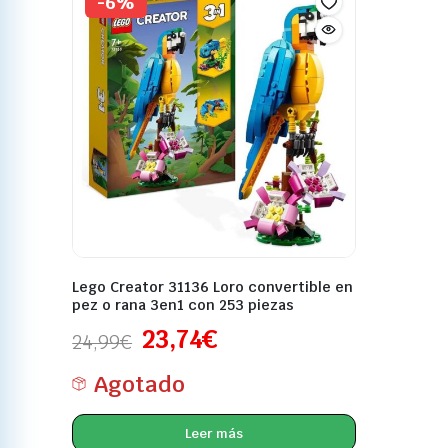
-6%
Lego Creator 31136 Loro convertible en
pez o rana 3en1 con 253 piezas
23,74
€
24,99
€
Agotado
Leer más