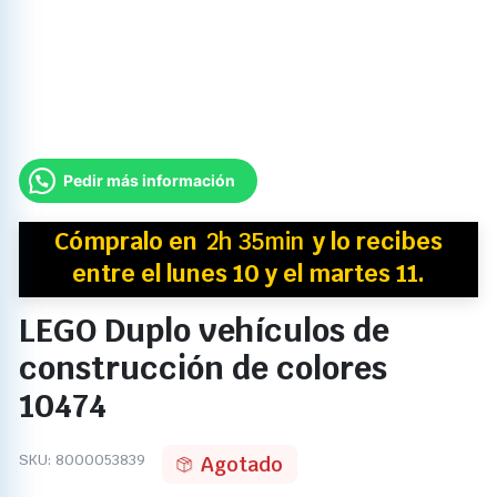
Pedir más información
Cómpralo en
2h 35min
y
lo recibes
entre el lunes 10 y el martes 11.
LEGO Duplo vehículos de
construcción de colores
10474
SKU:
8000053839
Agotado