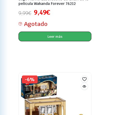
película Wakanda Forever 76212
9,49
€
9,99
€
Agotado
Leer más
-6%