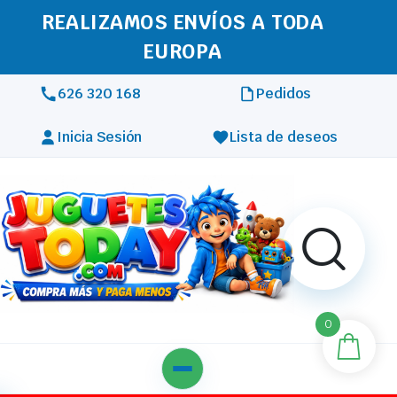
REALIZAMOS ENVÍOS A TODA
EUROPA
626 320 168
Pedidos
Inicia Sesión
Lista de deseos
0