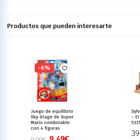
Productos que pueden interesarte
-6%
Juego de equilibrio
Sylv
Sky Stage de Super
– E
Mario combinable
531
con 4 figuras
39
9,49
€
9,99
€