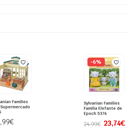
-6%
anian Families
Sylvanian Families
l Supermercado
Familia Elefante de
5
Epoch 5376
,99
€
23,74
€
24,99
€