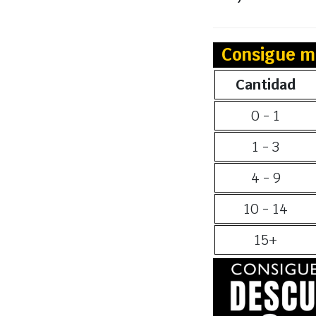
Consigue m
Cantidad
0 - 1
1 - 3
4 - 9
10 - 14
15+