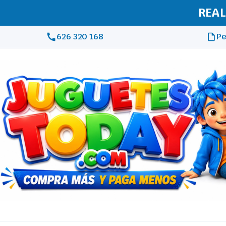
REAL
626 320 168
Pe