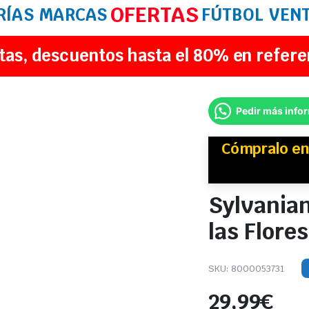
OFERTAS
RÍAS
MARCAS
FÚTBOL
VEN
tas, descuentos hasta el 80% en refere
Pedir más info
Cómpralo e
Sylvanian
las Flore
SKU:
8000053731
29,99
€