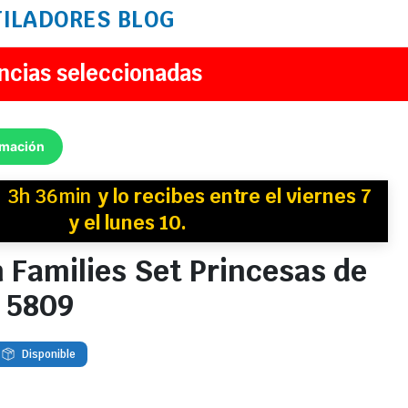
TILADORES
BLOG
ncias seleccionadas
rmación
n
3h 36min
y
lo recibes
entre el viernes 7
y el lunes 10.
 Families Set Princesas de
s 5809
Disponible