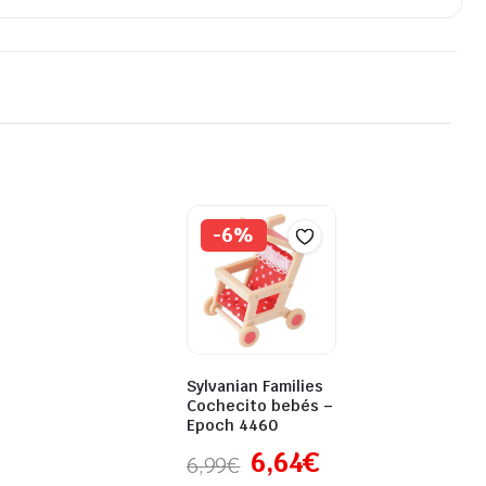
-6%
Sylvanian Families
Cochecito bebés –
Epoch 4460
6,64
€
6,99
€