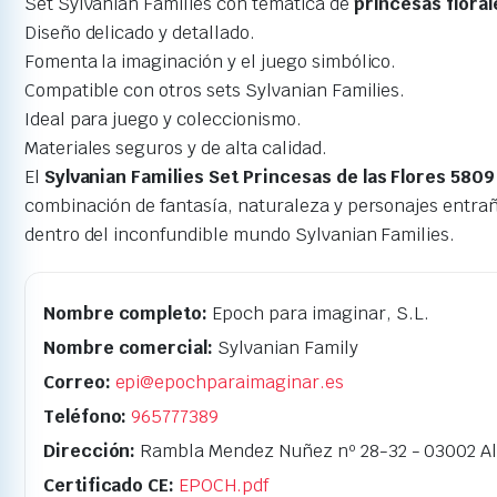
Set Sylvanian Families con temática de
princesas floral
Diseño delicado y detallado.
Fomenta la imaginación y el juego simbólico.
Compatible con otros sets Sylvanian Families.
Ideal para juego y coleccionismo.
Materiales seguros y de alta calidad.
El
Sylvanian Families Set Princesas de las Flores 5809
combinación de fantasía, naturaleza y personajes entraña
dentro del inconfundible mundo Sylvanian Families.
Nombre completo:
Epoch para imaginar, S.L.
Nombre comercial:
Sylvanian Family
Correo:
epi@epochparaimaginar.es
Teléfono:
965777389
Dirección:
Rambla Mendez Nuñez nº 28-32 - 03002 Al
Certificado CE:
EPOCH.pdf