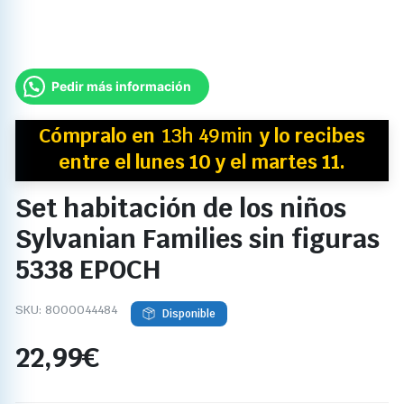
Pedir más información
Cómpralo en
13h 49min
y
lo recibes
entre el lunes 10 y el martes 11.
Set habitación de los niños
Sylvanian Families sin figuras
5338 EPOCH
SKU:
8000044484
Disponible
22,99
€