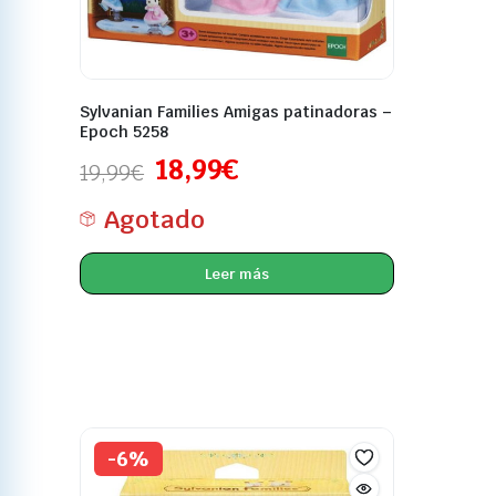
Sylvanian Families Amigas patinadoras –
Epoch 5258
18,99
€
19,99
€
Agotado
Leer más
-6%