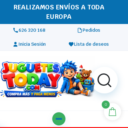
REALIZAMOS ENVÍOS A TODA
EUROPA
626 320 168
Pedidos
Inicia Sesión
Lista de deseos
0