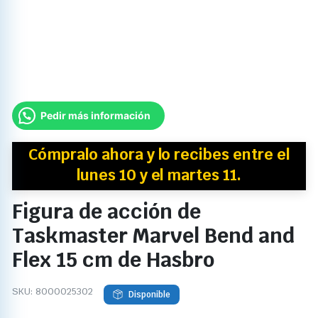
Pedir más información
Cómpralo ahora y
lo recibes
entre el
lunes 10 y el martes 11.
Figura de acción de
Taskmaster Marvel Bend and
Flex 15 cm de Hasbro
SKU:
8000025302
Disponible