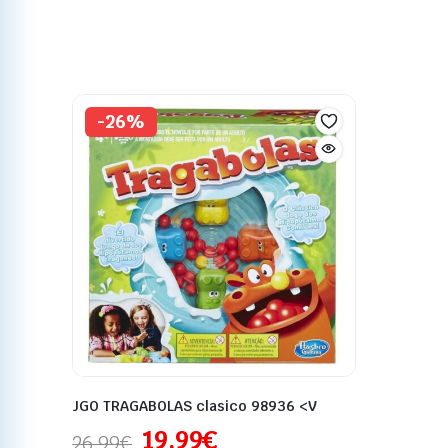
-26%
JGO TRAGABOLAS clasico 98936 <V
19,99
€
26,99
€