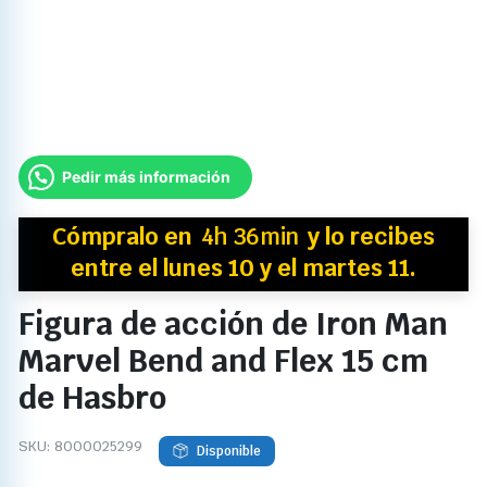
Pedir más información
Cómpralo en
4h 36min
y
lo recibes
entre el lunes 10 y el martes 11.
Figura de acción de Iron Man
Marvel Bend and Flex 15 cm
de Hasbro
SKU:
8000025299
Disponible