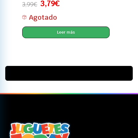
3,79
€
3,99
€
Agotado
Leer más