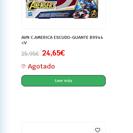
AVN C.AMERICA ESCUDO-GUANTE B9944
<V
24,65
€
25,95
€
Agotado
Leer más