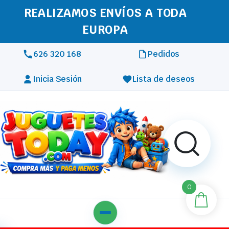
REALIZAMOS ENVÍOS A TODA
EUROPA
626 320 168
Pedidos
Inicia Sesión
Lista de deseos
0