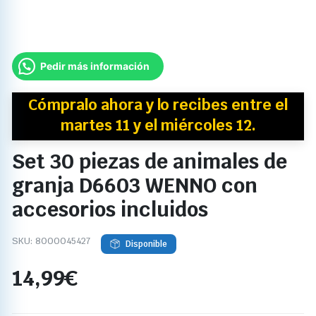
Pedir más información
Cómpralo ahora y
lo recibes
entre el
martes 11 y el miércoles 12.
Set 30 piezas de animales de
granja D6603 WENNO con
accesorios incluidos
SKU:
8000045427
Disponible
14,99
€