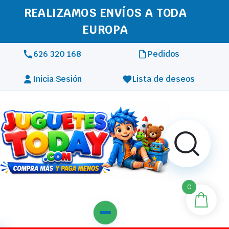
REALIZAMOS ENVÍOS A TODA
EUROPA
626 320 168
Pedidos
Inicia Sesión
Lista de deseos
0