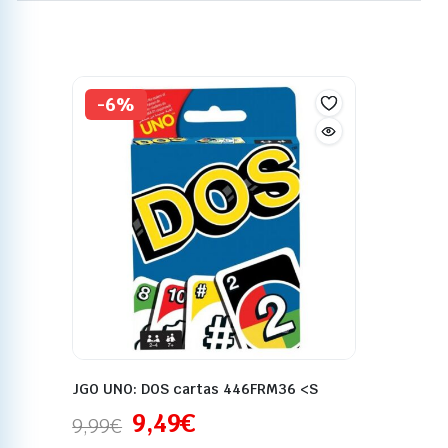
-6%
JGO UNO: DOS cartas 446FRM36 <S
9,49
€
9,99
€