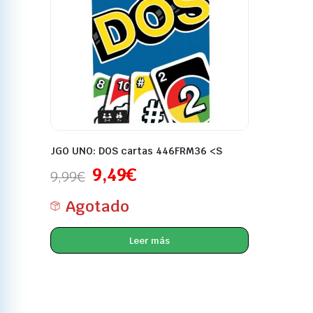
JGO UNO: DOS cartas 446FRM36 <S
9,49
€
9,99
€
Agotado
Leer más