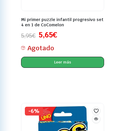
Mi primer puzzle infantil progresivo set
4 en 1 de CoComelon
5,65
€
5,95
€
Agotado
Leer más
-6%