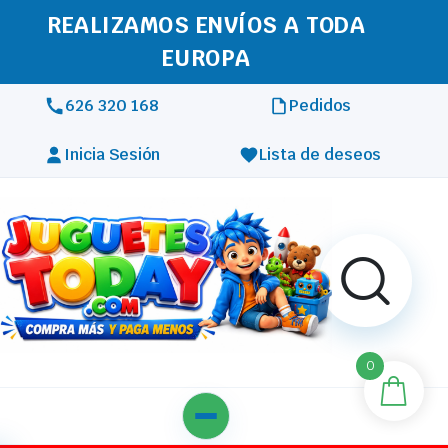
REALIZAMOS ENVÍOS A TODA
EUROPA
626 320 168
Pedidos
Inicia Sesión
Lista de deseos
0