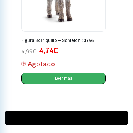
Figura Borriquillo – Schleich 13746
4,74
€
4,99
€
Agotado
Leer más