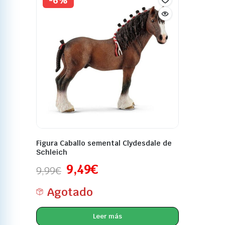
-6%
Figura Caballo semental Clydesdale de
Schleich
9,49
€
9,99
€
Agotado
Leer más