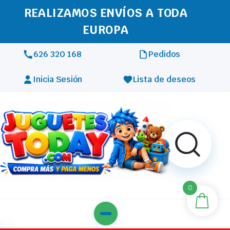
REALIZAMOS ENVÍOS A TODA
EUROPA
626 320 168
Pedidos
Inicia Sesión
Lista de deseos
0