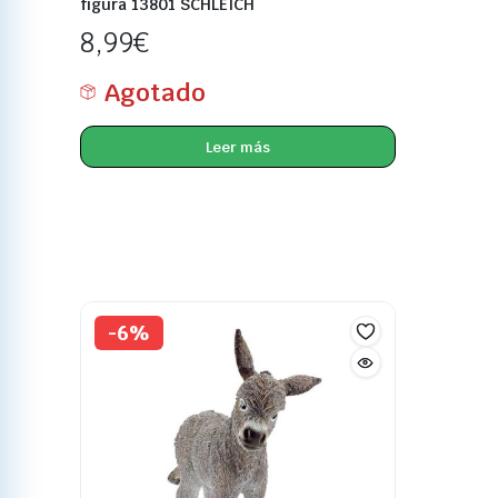
figura 13801 SCHLEICH
8,99
€
Agotado
Leer más
-6%