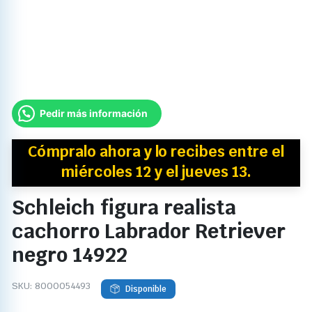
Pedir más información
Cómpralo ahora y
lo recibes
entre el
miércoles 12 y el jueves 13.
Schleich figura realista
cachorro Labrador Retriever
negro 14922
SKU:
8000054493
Disponible