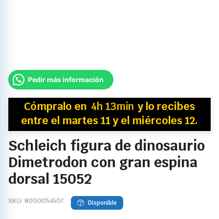
Pedir más información
Cómpralo en
4h 13min
y
lo recibes
entre el martes 11 y el miércoles 12.
Schleich figura de dinosaurio
Dimetrodon con gran espina
dorsal 15052
SKU:
8000054507
Disponible