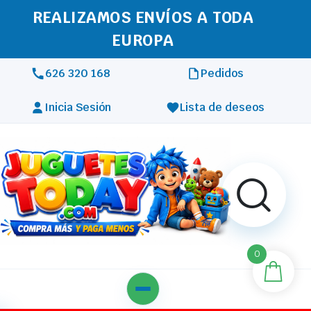
REALIZAMOS ENVÍOS A TODA
EUROPA
626 320 168
Pedidos
Inicia Sesión
Lista de deseos
0