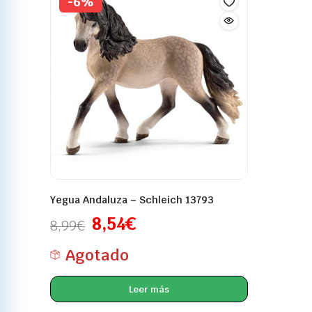
-6%
Yegua Andaluza – Schleich 13793
8,54
€
8,99
€
Agotado
Leer más