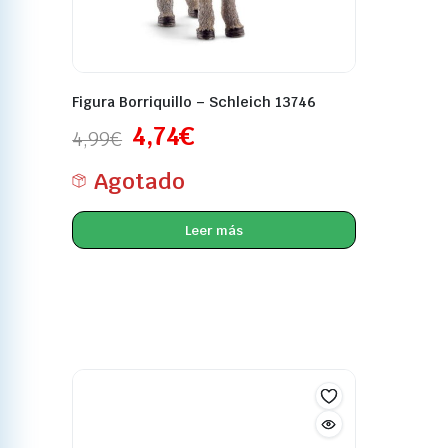
Figura Borriquillo – Schleich 13746
4,74
€
4,99
€
Agotado
Leer más