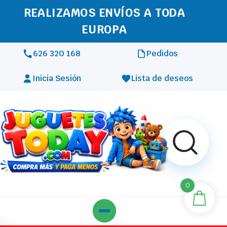
REALIZAMOS ENVÍOS A TODA
EUROPA
626 320 168
Pedidos
Inicia Sesión
Lista de deseos
0