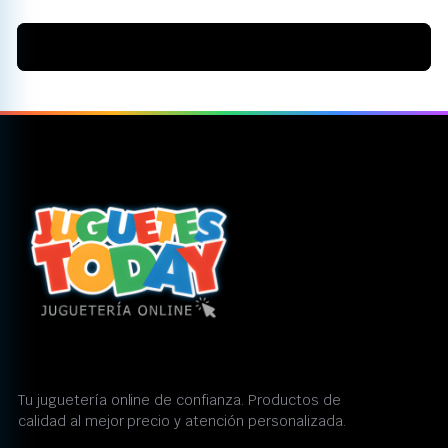
Tu juguetería online de confianza. Productos de
calidad al mejor precio y atención personalizada.