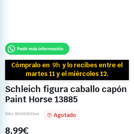
Pedir más información
Cómpralo en
9h
y
lo recibes
entre el
martes 11 y el miércoles 12.
Schleich figura caballo capón
Paint Horse 13885
SKU:
8000053944
Agotado
8,99
€