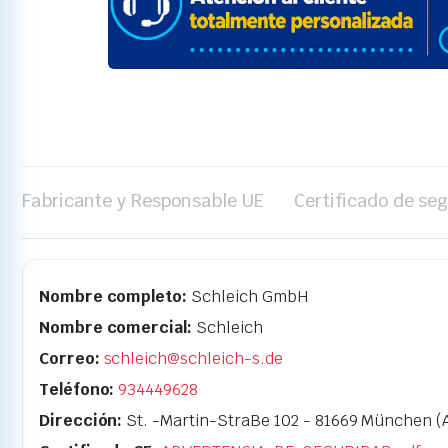
Fabricante y Responsable UE
Certificado de se
Nombre completo:
Schleich GmbH
Nombre comercial:
Schleich
Correo:
schleich@schleich-s.de
Teléfono:
934449628
Dirección:
St. -Martin-StraBe 102 - 81669 München (