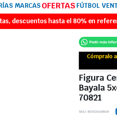
OFERTAS
RÍAS
MARCAS
FÚTBOL
VEN
tas, descuentos hasta el 80% en refere
Pedir más info
Cómpralo a
Figura Ce
Bayala 5
70821
SKU:
8000049849