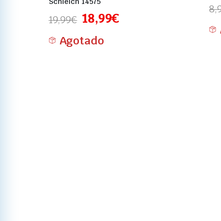
Schleich 14575
8,
18,99
€
19,99
€
Agotado