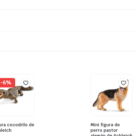
-6%
ura cocodrilo de
Mini figura de
leich
perro pastor
alemán de Schleich