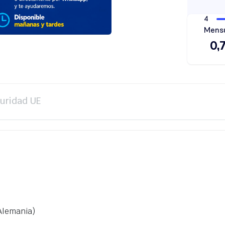
guridad UE
Alemania)