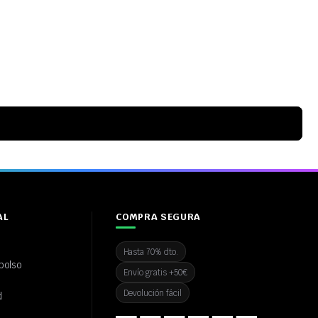
AL
COMPRA SEGURA
Hasta 70% dto.
bolso
Envío gratis +50€
Devolución fácil
d