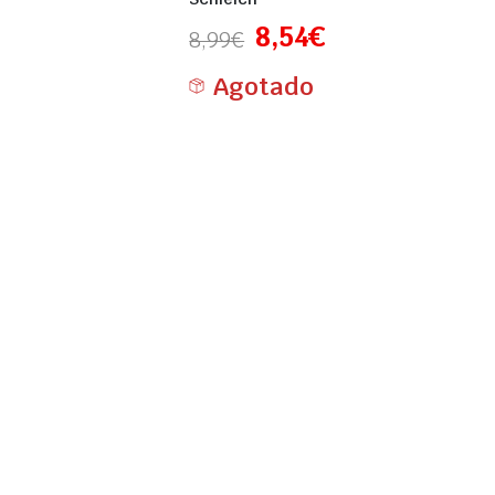
8,54
€
8,99
€
Agotado