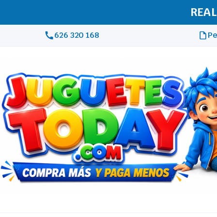
REAL
626 320 168
Pe