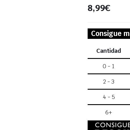
8,99
€
Consigue m
Cantidad
0 - 1
2 - 3
4 - 5
6+