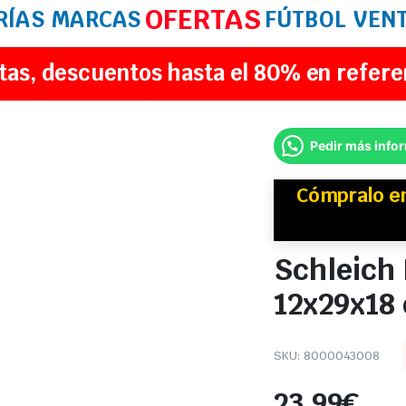
OFERTAS
RÍAS
MARCAS
FÚTBOL
VEN
tas, descuentos hasta el 80% en refere
Pedir más info
Cómpralo 
Schleich 
12x29x18
SKU:
8000043008
23,99
€