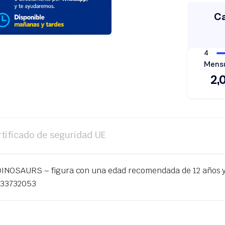
rtificado de seguridad UE
DINOSAURS – figura con una edad recomendada de 12 años y 
433732053