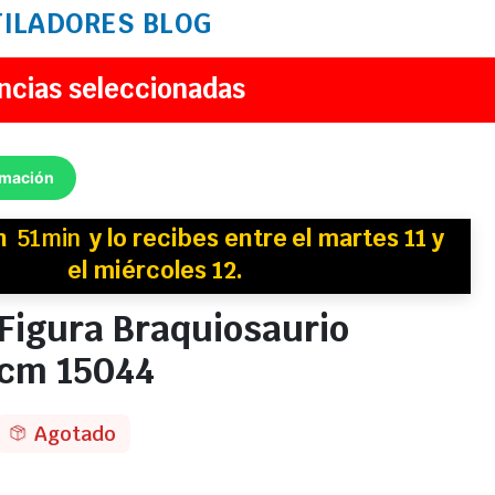
TILADORES
BLOG
ncias seleccionadas
rmación
en
51min
y
lo recibes
entre el martes 11 y
el miércoles 12.
Figura Braquiosaurio
 cm 15044
Agotado