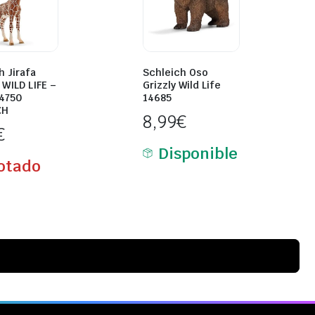
h Jirafa
Schleich Oso
WILD LIFE –
Grizzly Wild Life
14750
14685
CH
8,99
€
€
Disponible
otado