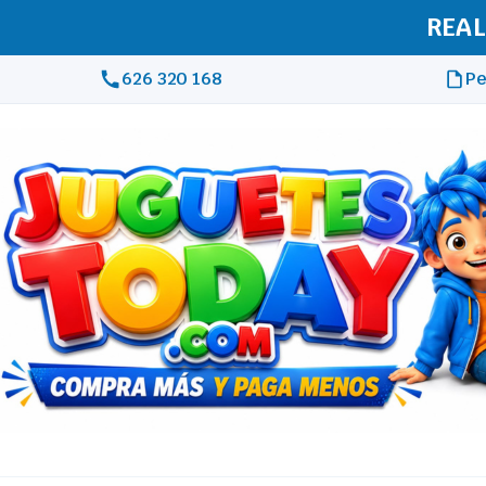
REAL
626 320 168
Pe