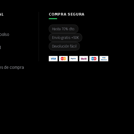
AL
COMPRA SEGURA
Hasta 70% dto.
bolso
Envío gratis +50€
Devolución fácil
d
es de compra