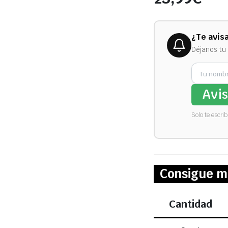
¿Te avis
Déjanos tu 
Avi
Solo te escri
Consigue m
Cantidad