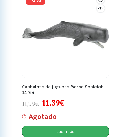
Cachalote de juguete Marca Schleich
14764
11,39
€
11,99
€
Agotado
Leer más