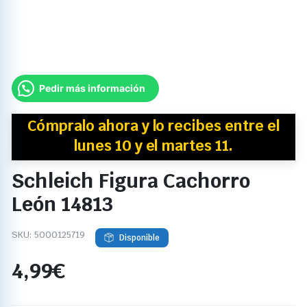
Pedir más información
Cómpralo ahora y
lo recibes
entre el
lunes 10 y el martes 11.
Schleich Figura Cachorro
León 14813
SKU:
5000125719
Disponible
4,99
€