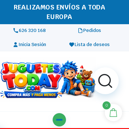
REALIZAMOS ENVÍOS A TODA
EUROPA
626 320 168
Pedidos
Inicia Sesión
Lista de deseos
0