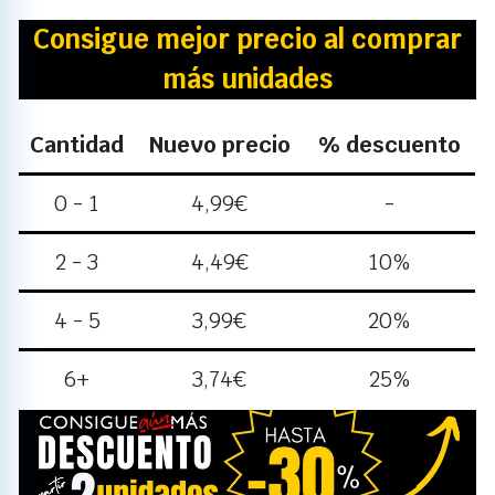
Consigue mejor precio al comprar
más unidades
Cantidad
Nuevo precio
% descuento
0 - 1
4,99
€
-
2 - 3
4,49
€
10%
4 - 5
3,99
€
20%
6+
3,74
€
25%