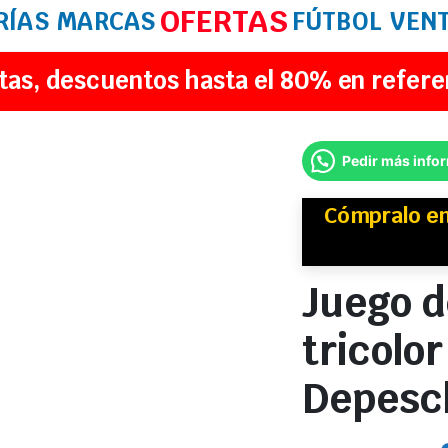
OFERTAS
RÍAS
MARCAS
FÚTBOL
VEN
tas, descuentos hasta el 80% en refere
Pedir más info
Cómpralo e
Juego d
tricolo
Depesc