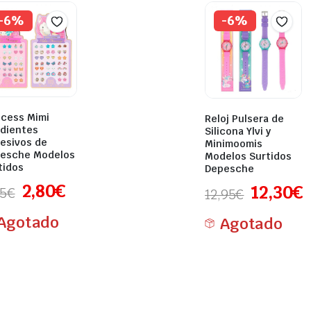
-6%
-6%
ncess Mimi
Reloj Pulsera de
dientes
Silicona Ylvi y
esivos de
Minimoomis
esche Modelos
Modelos Surtidos
tidos
Depesche
2,80
€
12,30
€
95
€
12,95
€
Agotado
Agotado