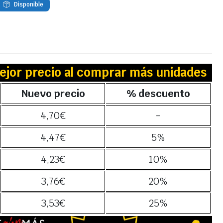
Disponible
ejor precio al comprar más unidades
Nuevo precio
% descuento
4,70
€
-
4,47
€
5%
4,23
€
10%
3,76
€
20%
3,53
€
25%