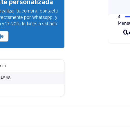
nte personalizada
 realizar tu compra, contacta
irectamente por Whatsapp, y
 y 17-20h de lunes a sábado
je
7 cm
34568