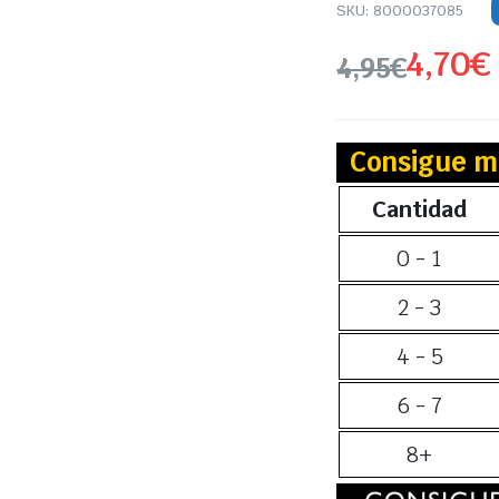
SKU:
8000037085
4,70
€
4,95
€
Consigue m
Cantidad
0 - 1
2 - 3
4 - 5
6 - 7
8+