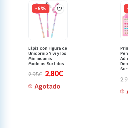
-6%
Lápiz con Figura de
Pri
Unicornio Ylvi y los
Pen
Minimoomis
Adh
Modelos Surtidos
Dep
Sur
2,80
€
2,95
€
2,
Agotado