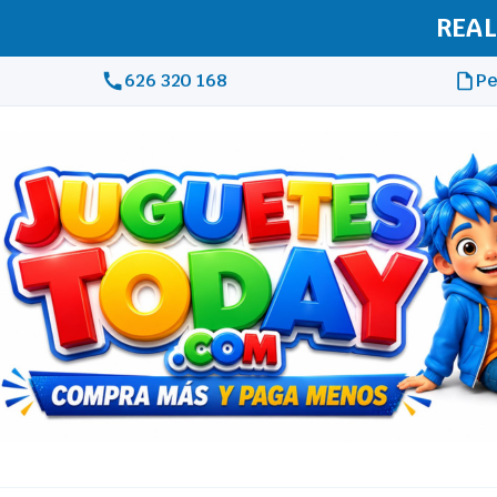
REAL
626 320 168
Pe