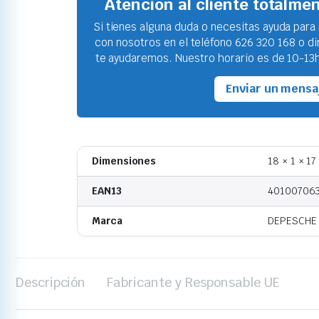
Atención al cliente totalme
Si tienes alguna duda o necesitas ayuda para
con nosotros en el teléfono 626 320 168 o d
te ayudaremos. Nuestro horario es de 10-13h
Enviar un mensa
Dimensiones
18 × 1 × 1
EAN13
40100706
Marca
DEPESCHE
Descripción
Fabricante y Responsable UE