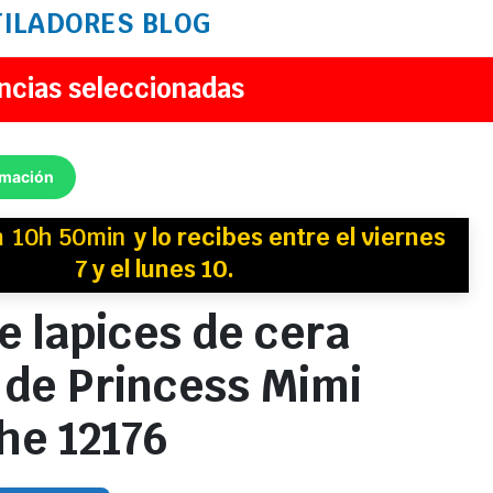
TILADORES
BLOG
ncias seleccionadas
rmación
n
10h 50min
y
lo recibes
entre el viernes
7 y el lunes 10.
e lapices de cera
r de Princess Mimi
he 12176