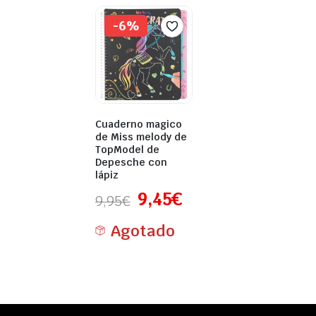
-6%
Cuaderno magico
de Miss melody de
TopModel de
Depesche con
lápiz
9,45
€
9,95
€
Agotado