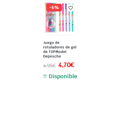
-6%
Juego de
rotuladores de gel
de TOPModel
Depesche
4,70
€
4,95
€
Disponible