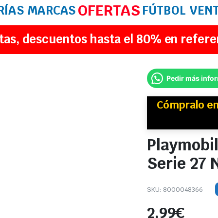
OFERTAS
RÍAS
MARCAS
FÚTBOL
VEN
tas, descuentos hasta el 80% en refere
Pedir más info
Cómpralo e
Playmobi
Serie 27 
SKU:
8000048366
2,99
€