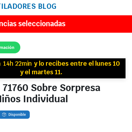
TILADORES
BLOG
ncias seleccionadas
rmación
n
14h 22min
y
lo recibes
entre el lunes 10
y el martes 11.
l 71760 Sobre Sorpresa
Niños Individual
Disponible