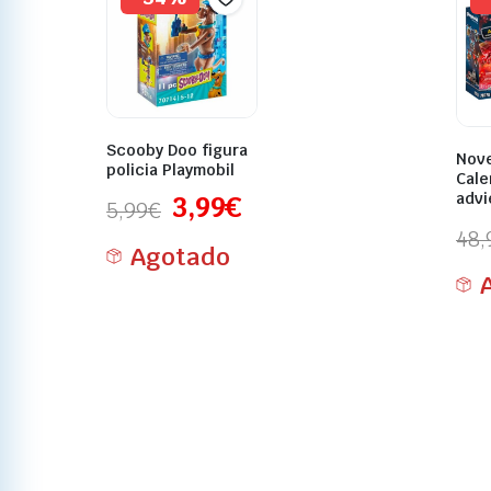
Scooby Doo figura
Nov
policia Playmobil
Cale
advi
3,99
€
5,99
€
48,
Agotado