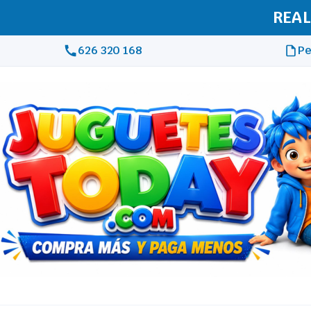
REAL
626 320 168
Pe