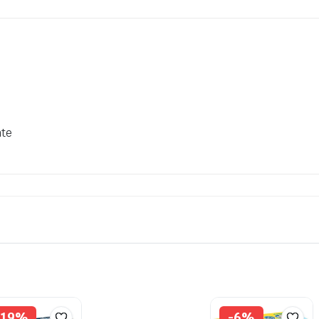
nte
-19%
-6%