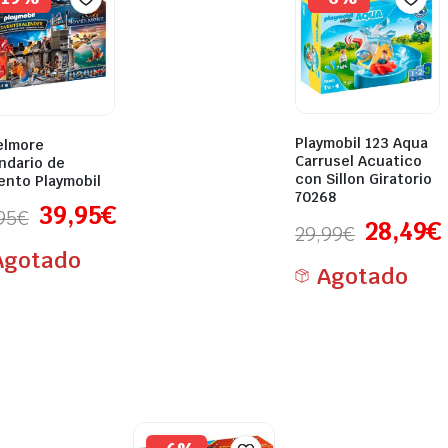
Playmobil 123 Aqua
elmore
Carrusel Acuatico
ndario de
con Sillon Giratorio
ento Playmobil
70268
39,95
€
95
€
28,49
€
29,99
€
Agotado
Agotado