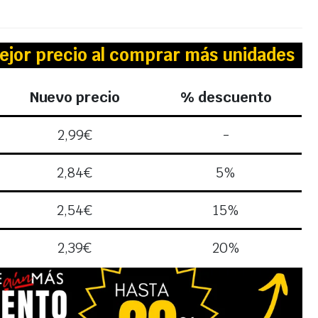
ejor precio al comprar más unidades
Nuevo precio
% descuento
2,99
€
-
2,84
€
5%
2,54
€
15%
2,39
€
20%