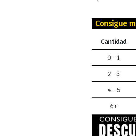
Consigue m
Cantidad
0 - 1
2 - 3
4 - 5
6+