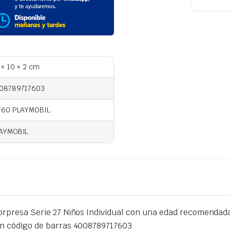
 × 10 × 2 cm
08789717603
760 PLAYMOBIL
AYMOBIL
orpresa Serie 27 Niños Individual con una edad recomendada
un código de barras 4008789717603