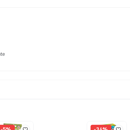
nte
-5%
-34%