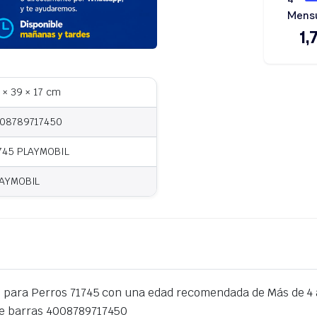
 × 39 × 17 cm
08789717450
745 PLAYMOBIL
AYMOBIL
e para Perros 71745 con una edad recomendada de Más de 4 
de barras 4008789717450