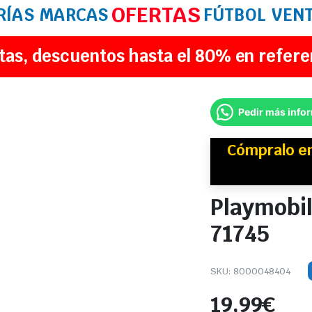
OFERTAS
RÍAS
MARCAS
FÚTBOL
VEN
tas, descuentos hasta el 80% en refere
Pedir más info
Cómpralo e
Playmobil
71745
SKU:
8000048404
19,99
€