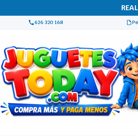
REAL
626 320 168
Pe