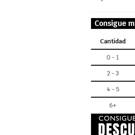
Consigue m
Cantidad
0 - 1
2 - 3
4 - 5
6+