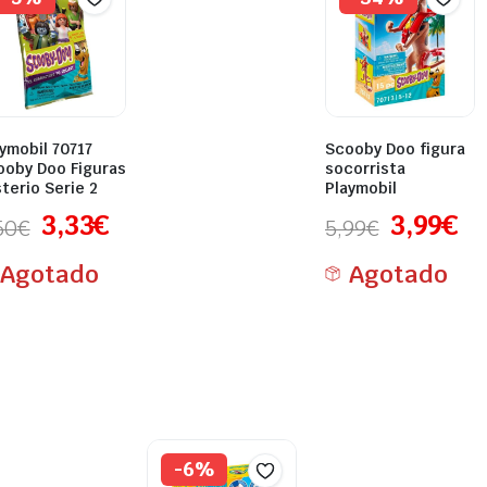
ymobil 70717
Scooby Doo figura
ooby Doo Figuras
socorrista
terio Serie 2
Playmobil
3,33
€
3,99
€
50
€
5,99
€
Agotado
Agotado
-6%