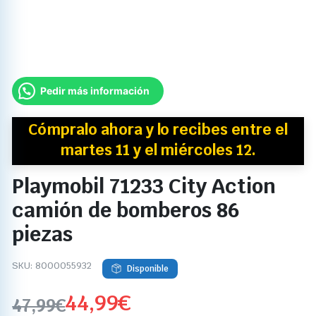
Pedir más información
Cómpralo ahora y
lo recibes
entre el
martes 11 y el miércoles 12.
Playmobil 71233 City Action
camión de bomberos 86
piezas
SKU:
8000055932
Disponible
44,99
€
47,99
€