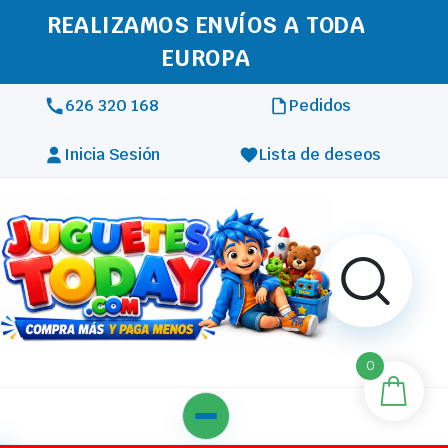
REALIZAMOS ENVÍOS A TODA
EUROPA
626 320 168
Pedidos
Inicia Sesión
Lista de deseos
0