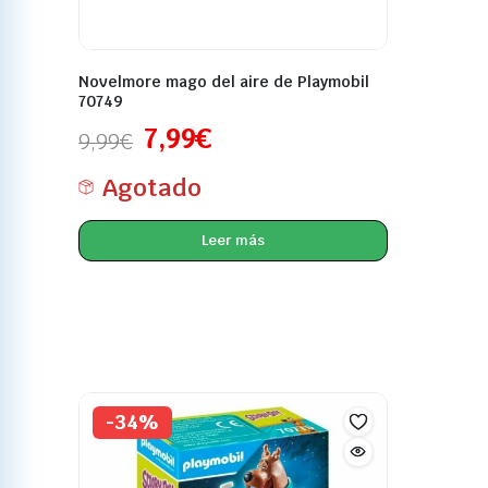
Novelmore mago del aire de Playmobil
70749
7,99
€
9,99
€
Agotado
Leer más
-34%