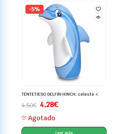
-5%
TENTETIESO DELFIN HINCH. celeste <
4,28
€
4,50
€
Agotado
Leer más