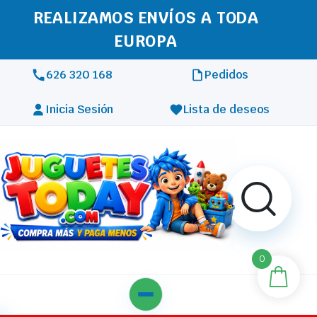
REALIZAMOS ENVÍOS A TODA
EUROPA
626 320 168
Pedidos
Inicia Sesión
Lista de deseos
0