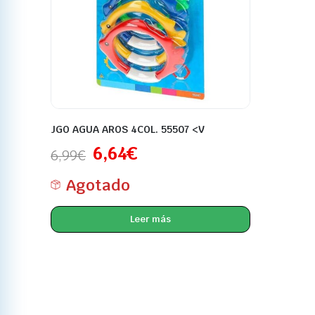
JGO AGUA AROS 4COL. 55507 <V
6,64
€
6,99
€
Agotado
Leer más