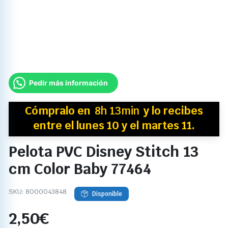
Pedir más información
Cómpralo en
8h 13min
y
lo recibes
entre el lunes 10 y el martes 11.
Pelota PVC Disney Stitch 13
cm Color Baby 77464
SKU:
8000043848
Disponible
2,50
€