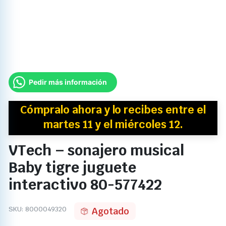
Pedir más información
Cómpralo ahora y
lo recibes
entre el
martes 11 y el miércoles 12.
VTech – sonajero musical
Baby tigre juguete
interactivo 80-577422
SKU:
8000049320
Agotado