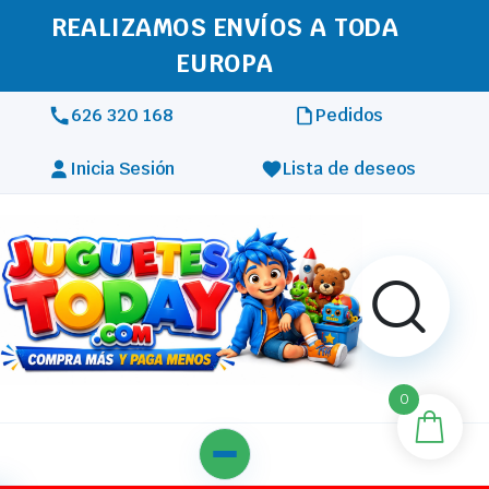
REALIZAMOS ENVÍOS A TODA
EUROPA
626 320 168
Pedidos
Inicia Sesión
Lista de deseos
0