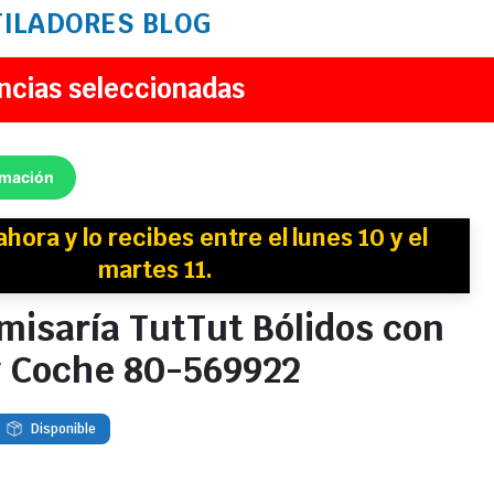
TILADORES
BLOG
ncias seleccionadas
rmación
ahora y
lo recibes
entre el lunes 10 y el
martes 11.
isaría TutTut Bólidos con
y Coche 80-569922
Disponible