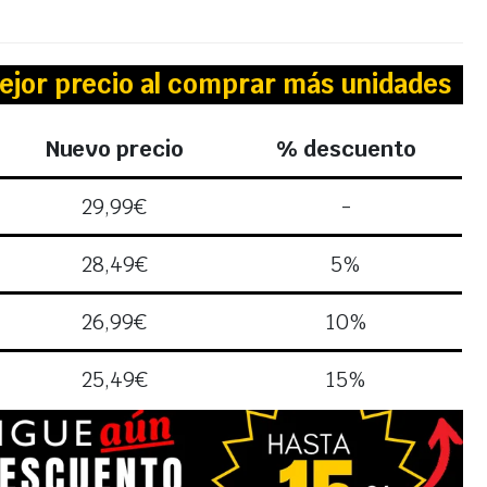
ejor precio al comprar más unidades
Nuevo precio
% descuento
29,99
€
-
28,49
€
5%
26,99
€
10%
25,49
€
15%