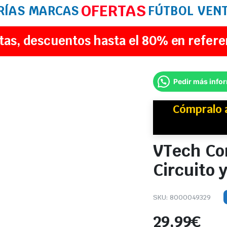
OFERTAS
RÍAS
MARCAS
FÚTBOL
VEN
tas, descuentos hasta el 80% en refere
Pedir más info
Cómpralo 
VTech Com
Circuito 
SKU:
8000049329
29,99
€