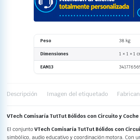
Peso
38 kg
Dimensiones
1 × 1 × 1 
EAN13
34177656
Descripción
Imagen del etiquetado
Fabrican
VTech Comisaría TutTut Bólidos con Circuito y Coche
El conjunto
VTech Comisaría TutTut Bólidos con Circu
simbólico, audio educativo y coordinación motora. Con un