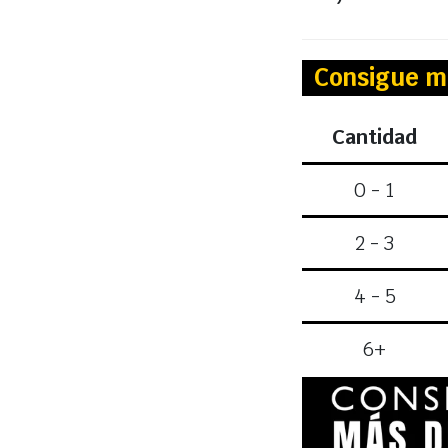
Consigue m
Cantidad
0 - 1
2 - 3
4 - 5
6+