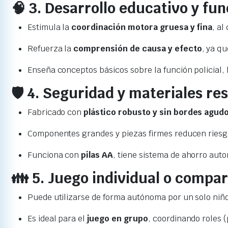
🧠 3. Desarrollo educativo y fun
Estimula la
coordinación motora gruesa y fina
, al
Refuerza la
comprensión de causa y efecto
, ya q
Enseña conceptos básicos sobre la función policial, 
🛡️ 4. Seguridad y materiales re
Fabricado con
plástico robusto y sin bordes agud
Componentes grandes y piezas firmes reducen riesgo
Funciona con
pilas AA
, tiene sistema de ahorro aut
👪 5. Juego individual o compar
Puede utilizarse de forma autónoma por un solo niño
Es ideal para el
juego en grupo
, coordinando roles (