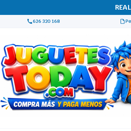
REAL
626 320 168
Pe