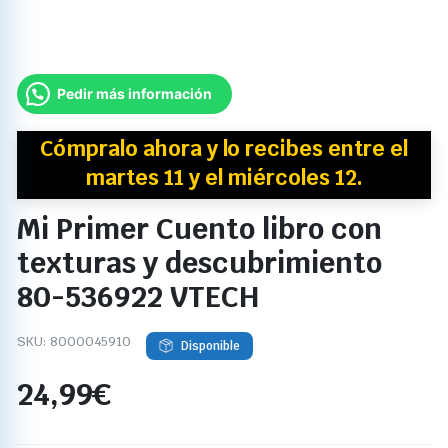
Pedir más información
Cómpralo ahora y
lo recibes
entre el
martes 11 y el miércoles 12.
Mi Primer Cuento libro con
texturas y descubrimiento
80-536922 VTECH
SKU:
8000045910
Disponible
24,99
€