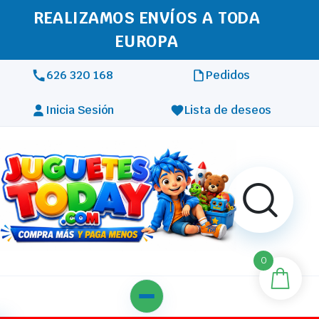
REALIZAMOS ENVÍOS A TODA
EUROPA
626 320 168
Pedidos
Inicia Sesión
Lista de deseos
0