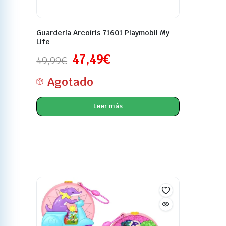
Guardería Arcoíris 71601 Playmobil My
Life
47,49
€
49,99
€
Agotado
Leer más