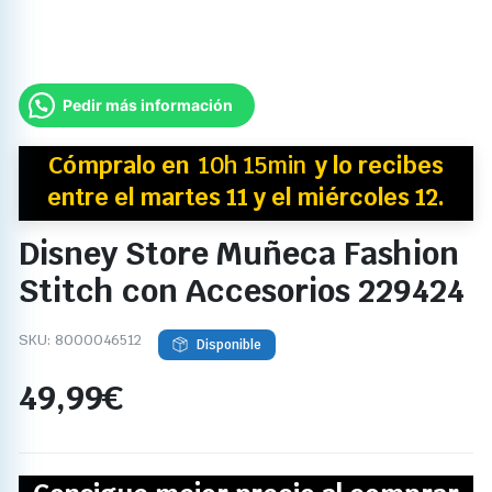
Pedir más información
Cómpralo en
10h 15min
y
lo recibes
entre el martes 11 y el miércoles 12.
Disney Store Muñeca Fashion
Stitch con Accesorios 229424
SKU:
8000046512
Disponible
49,99
€