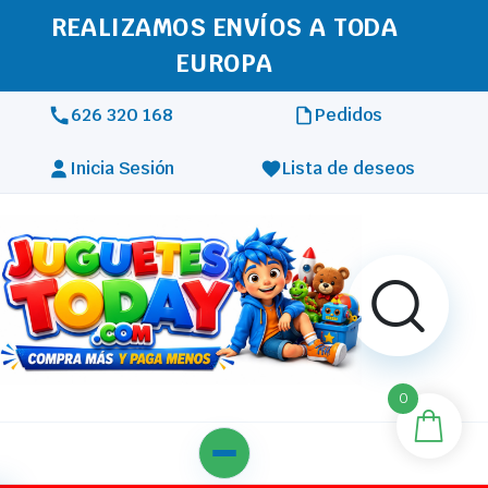
REALIZAMOS ENVÍOS A TODA
EUROPA
626 320 168
Pedidos
Inicia Sesión
Lista de deseos
0