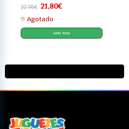
21,80
€
22,95
€
Agotado
Leer más