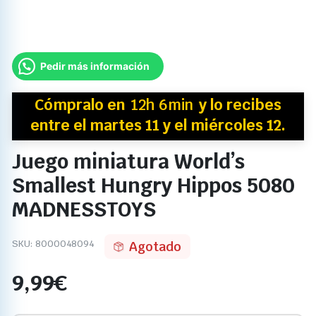
Pedir más información
Cómpralo en
12h 6min
y
lo recibes
entre el martes 11 y el miércoles 12.
Juego miniatura World’s
Smallest Hungry Hippos 5080
MADNESSTOYS
SKU:
8000048094
Agotado
9,99
€