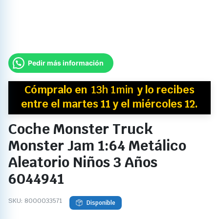
Pedir más información
Cómpralo en
13h 1min
y
lo recibes
entre el martes 11 y el miércoles 12.
Coche Monster Truck
Monster Jam 1:64 Metálico
Aleatorio Niños 3 Años
6044941
SKU:
8000033571
Disponible