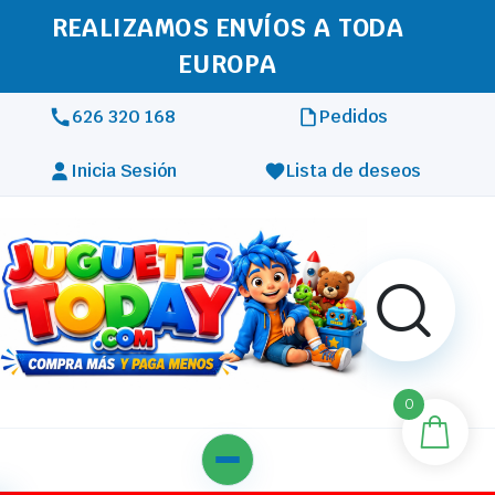
REALIZAMOS ENVÍOS A TODA
EUROPA
626 320 168
Pedidos
Inicia Sesión
Lista de deseos
0