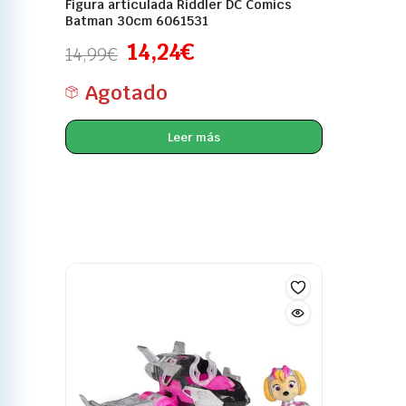
Figura articulada Riddler DC Comics
Batman 30cm 6061531
14,24
€
14,99
€
Agotado
Leer más