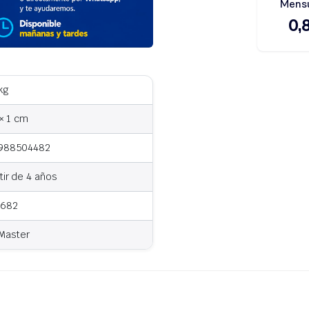
kg
 × 1 cm
988504482
tir de 4 años
682
Master