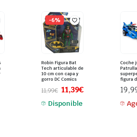
-6%
s
Robin Figura Bat
Coche j
a
Tech articulable de
Patrulla
y
10 cm con capa y
superpe
gorro DC Comics
figura 
11,39
€
19,9
11,99
€
Disponible
Ag