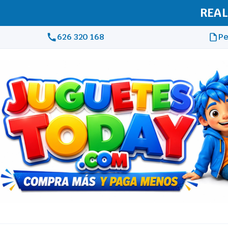
REAL
626 320 168
Pe