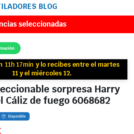
TILADORES
BLOG
ncias seleccionadas
rmación
en
11h 17min
y
lo recibes
entre el martes
11 y el miércoles 12.
leccionable sorpresa Harry
el Cáliz de fuego 6068682
Disponible
€