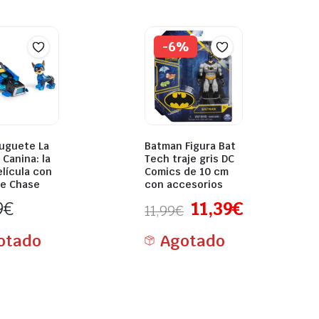
-6%
uguete La
Batman Figura Bat
 Canina: la
Tech traje gris DC
lícula con
Comics de 10 cm
de Chase
con accesorios
9
€
11,39
€
11,99
€
otado
Agotado