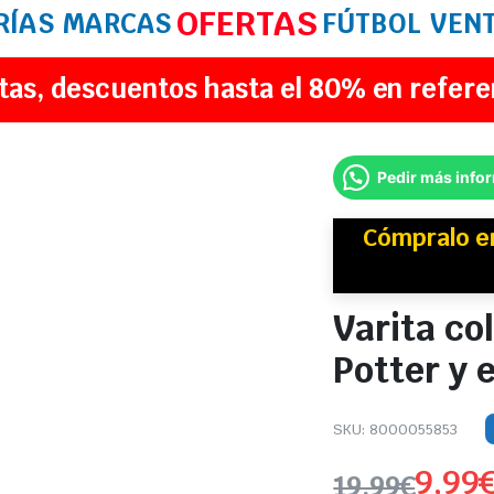
OFERTAS
RÍAS
MARCAS
FÚTBOL
VEN
tas, descuentos hasta el 80% en refere
Pedir más info
Cómpralo 
Varita co
Potter y 
SKU:
8000055853
9,99
19,99
€