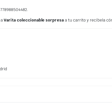
778988504482.
la
Varita coleccionable sorpresa
a tu carrito y recíbela 
drid