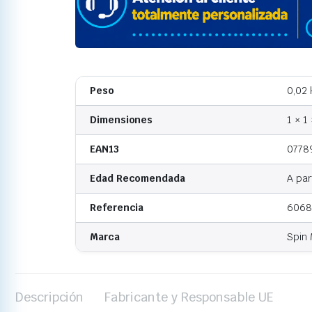
Peso
0,02 
Dimensiones
1 × 1
EAN13
0778
Edad Recomendada
A par
Referencia
6068
Marca
Spin 
Descripción
Fabricante y Responsable UE