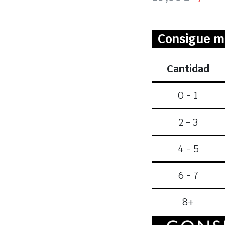
Consigue m
Cantidad
0 - 1
2 - 3
4 - 5
6 - 7
8+