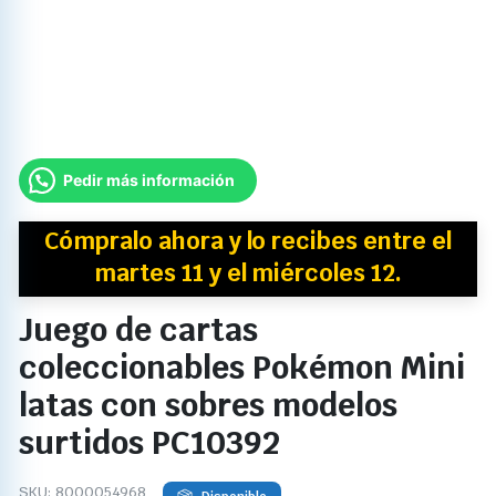
Pedir más información
Cómpralo ahora y
lo recibes
entre el
martes 11 y el miércoles 12.
Juego de cartas
coleccionables Pokémon Mini
latas con sobres modelos
surtidos PC10392
SKU:
8000054968