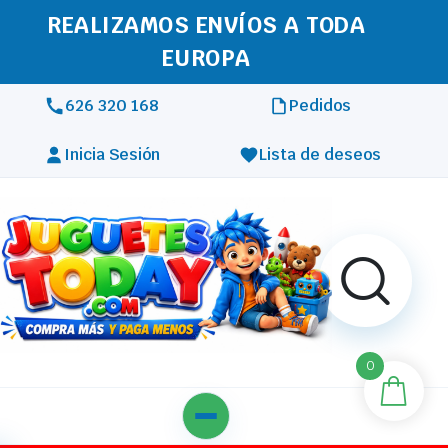
REALIZAMOS ENVÍOS A TODA
EUROPA
626 320 168
Pedidos
Inicia Sesión
Lista de deseos
0