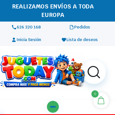
REALIZAMOS ENVÍOS A TODA
EUROPA
626 320 168
Pedidos
Inicia Sesión
Lista de deseos
0