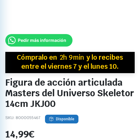
Pedir más información
Cómpralo en
2h 9min
y
lo recibes
entre el viernes 7 y el lunes 10.
Figura de acción articulada
Masters del Universo Skeletor
14cm JKJ00
SKU:
8000055467
Disponible
14,99
€