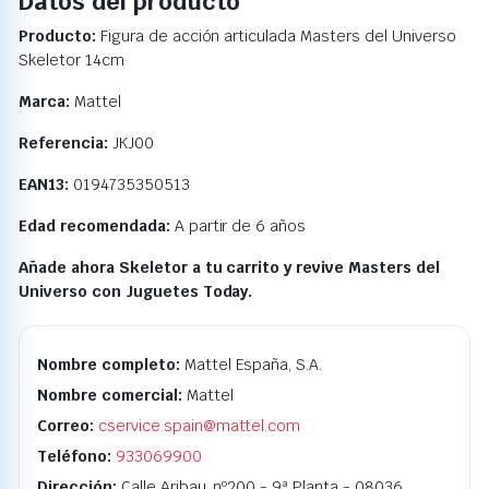
Datos del producto
Producto:
Figura de acción articulada Masters del Universo
Skeletor 14cm
Marca:
Mattel
Referencia:
JKJ00
EAN13:
0194735350513
Edad recomendada:
A partir de 6 años
Añade ahora Skeletor a tu carrito y revive Masters del
Universo con Juguetes Today.
Nombre completo:
Mattel España, S.A.
Nombre comercial:
Mattel
Correo:
cservice.spain@mattel.com
Teléfono:
933069900
Dirección:
Calle Aribau, nº200 - 9ª Planta - 08036