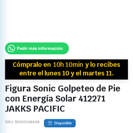
Pedir más información
Cómpralo en
10h 10min
y
lo recibes
entre el lunes 10 y el martes 11.
Figura Sonic Golpeteo de Pie
con Energía Solar 412271
JAKKS PACIFIC
SKU:
8000048668
Disponible