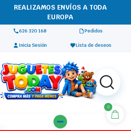
REALIZAMOS ENVÍOS A TODA
EUROPA
626 320 168
Pedidos
Inicia Sesión
Lista de deseos
0