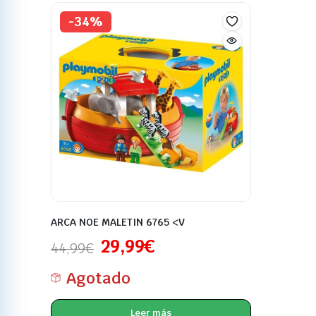
-34%
ARCA NOE MALETIN 6765 <V
29,99
€
44,99
€
Agotado
Leer más